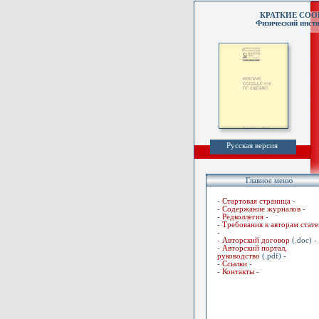
КРАТКИЕ СО
Физический инсти
Русская версия
Главное меню
-
Стартовая страница
-
-
Содержание журналов
-
-
Редколлегия
-
-
Требования к авторам стате
-
-
Авторский договор
(.doc) -
-
Авторский портал,
руководство
(.pdf) -
-
Ссылки
-
-
Контакты
-