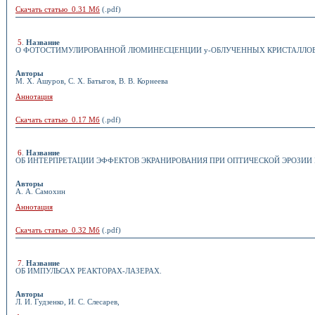
Скачать статью 0.31 Мб
(.pdf)
5
.
Название
О ФОТОСТИМУЛИРОВАННОЙ ЛЮМИНЕСЦЕНЦИИ y-ОБЛУЧЕННЫХ КРИСТАЛЛОВ C
Авторы
М. Х. Ашуров, С. Х. Батыгов, В. В. Корнеева
Аннотация
Скачать статью 0.17 Мб
(.pdf)
6
.
Название
ОБ ИНТЕРПРЕТАЦИИ ЭФФЕКТОВ ЭКРАНИРОВАНИЯ ПРИ ОПТИЧЕСКОЙ ЭРОЗИИ
Авторы
А. А. Самохин
Аннотация
Скачать статью 0.32 Мб
(.pdf)
7
.
Название
ОБ ИМПУЛЬСАХ РЕАКТОРАХ-ЛАЗЕРАХ.
Авторы
Л. И. Гудзенко, И. С. Слесарев,