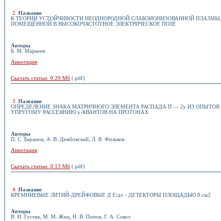
2
.
Название
К ТЕОРИИ УСТОЙЧИВОСТИ НЕОДНОРОДНОЙ СЛАБОИОНИЗОВАННОЙ ПЛАЗМЫ
ПОМЕЩЁННОЙ В ВЫСОКОЧАСТОТНОЕ ЭЛЕКТРИЧЕСКОЕ ПОЛЕ
Авторы
Б. М. Маркеев
Аннотация
Скачать статью 0.29 Мб
(.pdf)
3
.
Название
ОПРЕДЕЛЕНИЕ ЗНАКА МАТРИЧНОГО ЭЛЕМЕНТА РАСПАДА П — 2y ИЗ ОПЫТОВ
УПРУГОМУ РАССЕЯНИЮ y-КВАНТОВ НА ПРОТОНАХ
Авторы
П. С. Баранов, А. В. Дембовский, Л. В. Фильков
Аннотация
Скачать статью 0.13 Мб
(.pdf)
4
.
Название
КРЕМНИЕВЫЕ ЛИТИЙ-ДРЕЙФОВЫЕ Д Е/дх - ДЕТЕКТОРЫ ПЛОЩАДЬЮ 8 см2
Авторы
В. И. Гусева, М. М. Жиц, Н. В. Попов, Г. А. Сокол