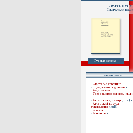
КРАТКИЕ СО
Физический инсти
Русская версия
Главное меню
-
Стартовая страница
-
-
Содержание журналов
-
-
Редколлегия
-
-
Требования к авторам стате
-
-
Авторский договор
(.doc) -
-
Авторский портал,
руководство
(.pdf) -
-
Ссылки
-
-
Контакты
-