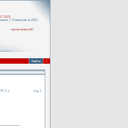
-
07.2025
авлен 7, 8 выпуски за 2025
д
-
архив новостей
-
+
°-2 y.
Стр.3