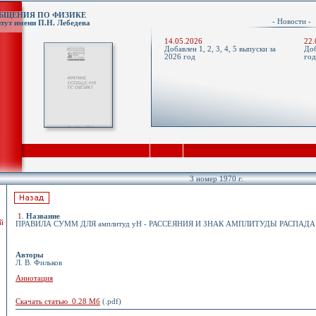
ОБЩЕНИЯ ПО ФИЗИКЕ
- Новости 
тут имени П.Н. Лебедева
14.05.2026
22.
Добавлен 1, 2, 3, 4, 5 выпуски за
Доб
2026 год
го
3 номер 1970 г.
1
.
Название
й
ПРАВИЛА СУММ ДЛЯ амплитуд yН - РАССЕЯНИЯ И ЗНАК АМПЛИТУДЫ РАСПАДА П
Авторы
Л. В. Фильков
Аннотация
Скачать статью 0.28 Мб
(.pdf)