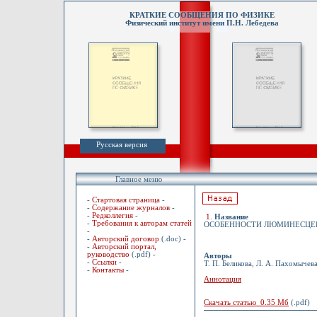
КРАТКИЕ СООБЩЕНИЯ ПО ФИЗИКЕ
Физический институт имени П.Н. Лебедева
Русская версия
Главное меню
-
Стартовая страница
-
-
Содержание журналов
-
-
Редколлегия
-
1
.
Название
-
Требования к авторам статей
ОСОБЕННОСТИ ЛЮМИНЕСЦЕН
-
-
Авторский договор
(.doc) -
-
Авторский портал,
руководство
(.pdf) -
Авторы
-
Ссылки
-
Т. П. Беликова, Л. А. Пахомычева
-
Контакты
-
Аннотация
Скачать статью 0.35 Мб
(.pdf)