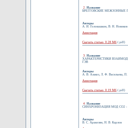
2
.
Название
БРЕГГОВСКИЕ МЕЖЗОННЫЕ 
Авторы
А. И. Головашкин, В. Н. Новиков
Аннотация
Скачать статью 0.28 Мб
(.pdf)
3
.
Название
ХАРАКТЕРИСТИКИ ВЗАИМОДЕ
ГЭВ
Авторы
А. В. Алакоз, Л. Ф. Васильева, П.
Аннотация
Скачать статью 0.19 Мб
(.pdf)
4
.
Название
СИНХРОНИЗАЦИЯ МОД СО2 
Авторы
В. С. Аракелян, Н. В. Карлов