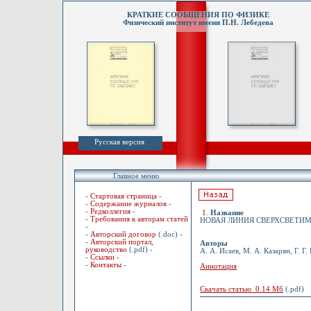
КРАТКИЕ СООБЩЕНИЯ ПО ФИЗИКЕ
Физический институт имени П.Н. Лебедева
Русская версия
Главное меню
-
Стартовая страница
-
-
Содержание журналов
-
-
Редколлегия
-
1
.
Название
-
Требования к авторам статей
НОВАЯ ЛИНИЯ СВЕРХСВЕТИМ
-
-
Авторский договор
(.doc) -
-
Авторский портал,
Авторы
руководство
(.pdf) -
А. А. Исаев, М. А. Казарян, Г. Г
-
Ссылки
-
-
Контакты
-
Аннотация
Скачать статью 0.14 Мб
(.pdf)