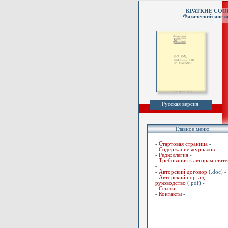
КРАТКИЕ СО
Физический инсти
Русская версия
Главное меню
-
Стартовая страница
-
-
Содержание журналов
-
-
Редколлегия
-
-
Требования к авторам стате
-
-
Авторский договор
(.doc) -
-
Авторский портал,
руководство
(.pdf) -
-
Ссылки
-
-
Контакты
-