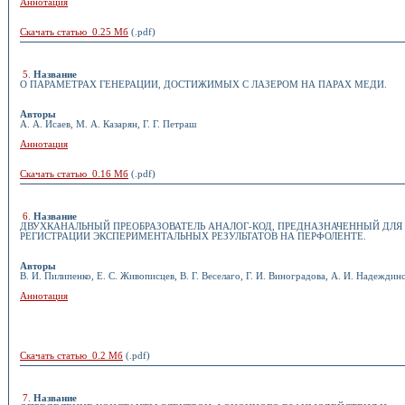
Аннотация
Скачать статью 0.25 Мб
(.pdf)
5
.
Название
О ПАРАМЕТРАХ ГЕНЕРАЦИИ, ДОСТИЖИМЫХ С ЛАЗЕРОМ НА ПАРАХ МЕДИ.
Авторы
А. А. Исаев, М. А. Казарян, Г. Г. Петраш
Аннотация
Скачать статью 0.16 Мб
(.pdf)
6
.
Название
ДВУХКАНАЛЬНЫЙ ПРЕОБРАЗОВАТЕЛЬ АНАЛОГ-КОД, ПРЕДНАЗНАЧЕННЫЙ ДЛЯ
РЕГИСТРАЦИИ ЭКСПЕРИМЕНТАЛЬНЫХ РЕЗУЛЬТАТОВ НА ПЕРФОЛЕНТЕ.
Авторы
В. И. Пилипенко, Е. С. Живописцев, В. Г. Веселаго, Г. И. Виноградова, А. И. Надеждин
Аннотация
Скачать статью 0.2 Мб
(.pdf)
7
.
Название