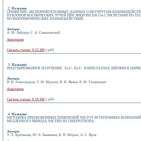
2
.
Название
СРАВНЕНИЕ ЭКСПЕРИМЕНТАЛЬНЫХ ДАННЫХ О НЕУПРУГОМ ВЗАИМОДЕЙСТ
НУКЛОНОВ КОСМИЧЕСКИХ ЛУЧЕЙ ПРИ ЭНЕРГИИ 200 Гэв С РАСЧЕТАМИ ПО ТЕ
МУЛЬПЕРИФЕРИЧЕСКИХ ВЗАИМОДЕЙСТВИЙ.
Авторы
А. М. Лебедев, С. А. Славатинский
Аннотация
Скачать статью 0.22 Мб
(.pdf)
3
.
Название
ИНДУЦИРОВАННОЕ ИЗЛУЧЕНИЕ Tu3+, Ho3+ В КРИСТАЛЛАХ ДВУОКИСИ ЦИРК
Авторы
В. И. Александров, Т. М. Мурина, В. И. Жеков, В. М. Татаринцев
Аннотация
Скачать статью 0.19 Мб
(.pdf)
4
.
Название
МЕТОДИКА ПРЕЦИЗИОННЫХ ИЗМЕРЕНИЙ ЧАСТОТ БЕТАТРОННЫХ КОЛЕБАНИЙ
МЕДЛЕННОГО ВЫВОДА ЧАСТИЦ ИЗ СИНХРОТРОНА.
Авторы
З. Л. Артемьева, Ю. А. Башмаков, К. Н. Шорин, А. С. Яров