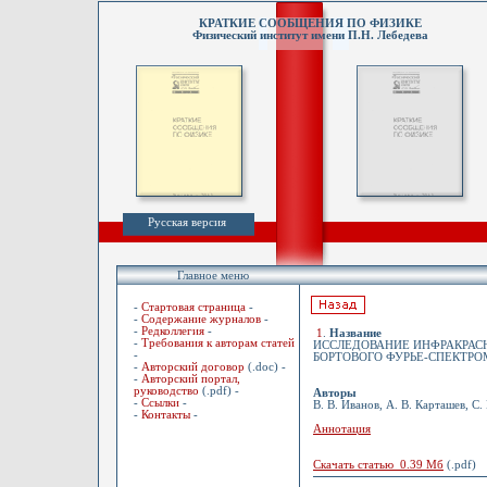
КРАТКИЕ СООБЩЕНИЯ ПО ФИЗИКЕ
Физический институт имени П.Н. Лебедева
Русская версия
Главное меню
-
Стартовая страница
-
-
Содержание журналов
-
-
Редколлегия
-
1
.
Название
-
Требования к авторам статей
ИССЛЕДОВАНИЕ ИНФРАКРАС
-
БОРТОВОГО ФУРЬЕ-СПЕКТРО
-
Авторский договор
(.doc) -
-
Авторский портал,
руководство
(.pdf) -
Авторы
-
Ссылки
-
В. В. Иванов, А. В. Карташев, С.
-
Контакты
-
Аннотация
Скачать статью 0.39 Мб
(.pdf)