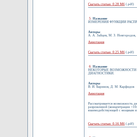
Скачать статью 0.28 Мб
(.pdf)
5
.
Название
ИЗМЕРЕНИЯ ФУНКЦИИ РАСПР
Авторы
А. А. Зайцев, М. З. Новгородов,
Аннотация
Скачать статью 0.25 Мб
(.pdf)
6
.
Название
НЕКОТОРЫЕ ВОЗМОЖНОСТИ 
ДИАГНОСТИКИ.
Авторы
В. И. Баринов, Д. М. Карфидов
Аннотация
Рассматривается возможность д
разреженной (концентрации <10/
взаимодействующей с мощным им
Скачать статью 0.16 Мб
(.pdf)