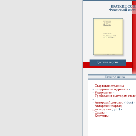
КРАТКИЕ СО
Физический инсти
Русская версия
Главное меню
-
Стартовая страница
-
-
Содержание журналов
-
-
Редколлегия
-
-
Требования к авторам стате
-
-
Авторский договор
(.doc) -
-
Авторский портал,
руководство
(.pdf) -
-
Ссылки
-
-
Контакты
-