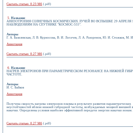
Скачать статью 0.23 Мб
(.pdf)
5
.
Название
АНИЗОТРОПИЯ СОЛНЕЧНЫХ КОСМИЧЕСКИХ ЛУЧЕЙ ВО ВСПЫШКЕ 29 АПРЕЛЯ 19
НАБЛЮДЕНИЯМ НА СПУТНИКЕ "КОСМОС-555".
Авторы
Г. А. Базилевская, Л. В. Курносова, В. И. Логачев, Л. А. Разоренов, Ю. И. Стожков, М. 
Аннотация
Скачать статью 0.27 Мб
(.pdf)
6
.
Название
НАГРЕВ ЭЛЕКТРОНОВ ПРИ ПАРАМЕТРИЧЕСКОМ РЕЗОНАНСЕ НА НИЖНЕЙ ГИБ
ЧАСТОТЕ.
Авторы
И. С. Байков
Аннотация
Получена скорость нагрева электронов плазмы в результате развития параметрических
неустойчивостей вблизи нижней гибридной частоты, возбуждаемых мощной внешней 
накачки. Определены условия наиболее эффективной передачи энергии накачки ионам.
Скачать статью 0.27 Мб
(.pdf)