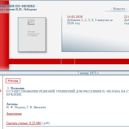
ОБЩЕНИЯ ПО ФИЗИКЕ
- Новости 
тут имени П.Н. Лебедева
14.05.2026
22.
Добавлен 1, 2, 3, 4, 5 выпуски за
Доб
2026 год
го
7 номер 1975 г.
1
.
Название
й
О СУЩЕСТВОВАНИИ РЕШЕНИЙ УРАВНЕНИЙ ДЛЯ РАССЕЯНИЯ П- МЕЗОНА НА 
НУКЛОНЕ.
Авторы
Н. Ф. Недина, Г. В. Яковлева
Аннотация
Скачать статью 0.23 Мб
(.pdf)