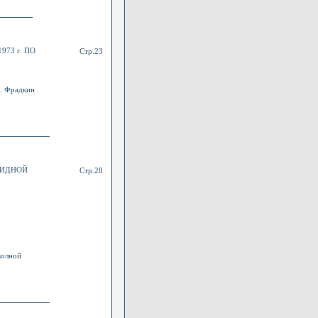
73 г. ПО
Стр.23
И. Фрадкин
РИДНОЙ
Стр.28
волной