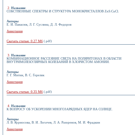
2
.
Название
СОБСТВЕННЫЕ СПЕКТРЫ И СТРУКТУРА МОНОКРИСТАЛЛОВ ZnS:CuCl.
Авторы
Е. И. Панасюк, Л. Г. Суслина, Д. Л. Федоров
Аннотация
Скачать статью 0.27 Мб
(.pdf)
3
.
Название
КОМБИНАЦИОННОЕ РАССЕЯНИЕ СВЕТА НА ПОЛЯРИТОНАХ В ОБЛАСТИ
ВНУТРИМОЛЕКУЛЯРНЫХ КОЛЕБАНИЙ В ХЛОРИСТОМ АМОНИИ.
Авторы
Г. Г. Митин, В. С. Горелик
Аннотация
Скачать статью 0.35 Мб
(.pdf)
4
.
Название
К ВОПРОСУ ОБ УСКОРЕНИИ МНОГОЗАРЯДНЫХ ЯДЕР НА СОЛНЦЕ.
Авторы
Л. В. Курносова, В. И. Логачев, Л. А. Разоренов, М. И. Фрадкин
Аннотация