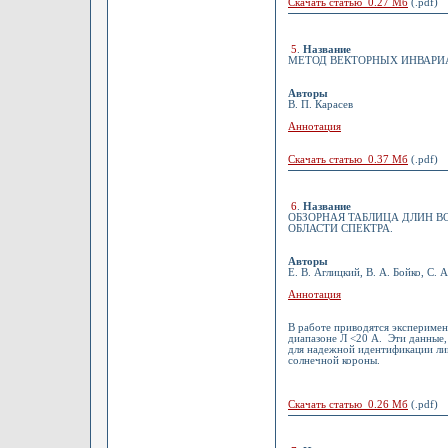
Скачать статью 0.27 Мб
(.pdf)
5
.
Название
МЕТОД ВЕКТОРНЫХ ИНВАРИ
Авторы
В. П. Карасев
Аннотация
Скачать статью 0.37 Мб
(.pdf)
6
.
Название
ОБЗОРНАЯ ТАБЛИЦА ДЛИН ВО
ОБЛАСТИ СПЕКТРА.
Авторы
Е. В. Аглицкий, В. А. Бойко, С. 
Аннотация
В работе приводятся эксперимент
диапазоне Л <20 А. Эти данные,
для надежной идентификации ли
солнечной короны.
Скачать статью 0.26 Мб
(.pdf)