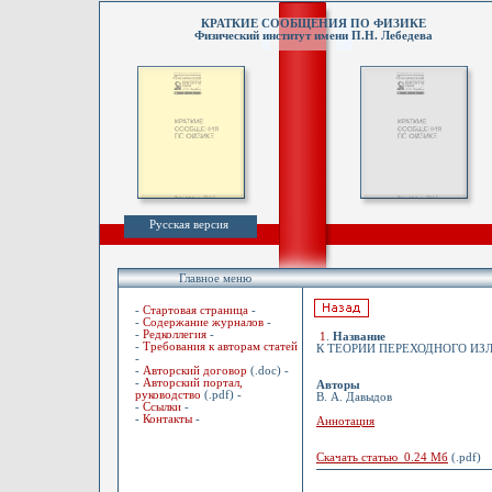
КРАТКИЕ СООБЩЕНИЯ ПО ФИЗИКЕ
Физический институт имени П.Н. Лебедева
Русская версия
Главное меню
-
Стартовая страница
-
-
Содержание журналов
-
-
Редколлегия
-
1
.
Название
-
Требования к авторам статей
К ТЕОРИИ ПЕРЕХОДНОГО ИЗ
-
-
Авторский договор
(.doc) -
-
Авторский портал,
Авторы
руководство
(.pdf) -
В. А. Давыдов
-
Ссылки
-
-
Контакты
-
Аннотация
Скачать статью 0.24 Мб
(.pdf)