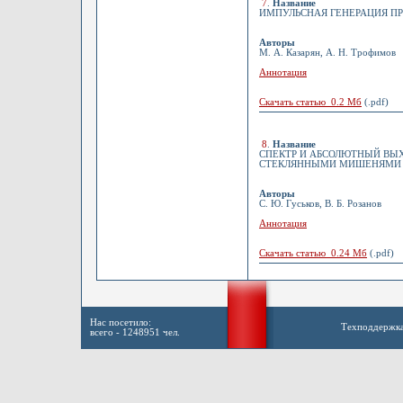
7
.
Название
ИМПУЛЬСНАЯ ГЕНЕРАЦИЯ ПР
Авторы
М. А. Казарян, А. Н. Трофимов
Аннотация
Скачать статью 0.2 Мб
(.pdf)
8
.
Название
СПЕКТР И АБСОЛЮТНЫЙ ВЫ
СТЕКЛЯННЫМИ МИШЕНЯМИ Д
Авторы
С. Ю. Гуськов, В. Б. Розанов
Аннотация
Скачать статью 0.24 Мб
(.pdf)
Нас посетило:
Техподдержк
всего - 1248951 чел.