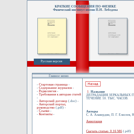
КРАТКИЕ СООБЩЕНИЯ ПО ФИЗИКЕ
Физический институт имени П.Н. Лебедева
Русская версия
Главное меню
-
Стартовая страница
-
-
Содержание журналов
-
-
Редколлегия
-
1
.
Название
-
Требования к авторам статей
ДЕГРАДАЦИЯ ЗЕРКАЛЬНЫХ Г
-
ТЕЧЕНИЕ 10. ТЫС. ЧАСОВ.
-
Авторский договор
(.doc) -
-
Авторский портал,
руководство
(.pdf) -
-
Ссылки
-
Авторы
-
Контакты
-
С. А. Алавердян, П. Г. Елисеев, 
Аннотация
Скачать статью 0.16 Мб
(.pdf)