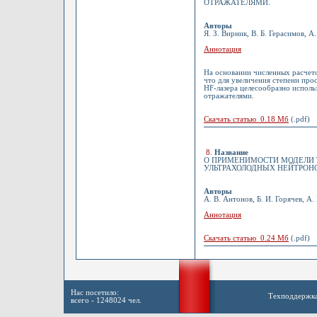
ОТРАЖАТЕЛЯМИ.
Авторы
Я. З. Вирник, В. Б. Герасимов, А
Аннотация
На основании численных расчето
что для увеличения степени пр
HF-лазера целесообразно исполь
отражателями.
Скачать статью 0.18 Мб
(.pdf)
8
.
Название
О ПРИМЕНИМОСТИ МОДЕЛИ 
УЛЬТРАХОЛОДНЫХ НЕЙТРОНО
Авторы
А. В. Антонов, Б. И. Горячев, А.
Аннотация
Скачать статью 0.24 Мб
(.pdf)
Нас посетило:
Техподдержк
всего - 1248024 чел.