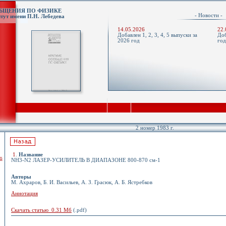
ОБЩЕНИЯ ПО ФИЗИКЕ
- Новости 
тут имени П.Н. Лебедева
14.05.2026
22.
Добавлен 1, 2, 3, 4, 5 выпуски за
Доб
2026 год
го
2 номер 1983 г.
1
.
Название
й
NH3-N2 ЛАЗЕР-УСИЛИТЕЛЬ В ДИАПАЗОНЕ 800-870 см-1
Авторы
М. Ахраров, Б. И. Васильев, А. З. Грасюк, А. Б. Ястребков
Аннотация
Скачать статью 0.31 Мб
(.pdf)