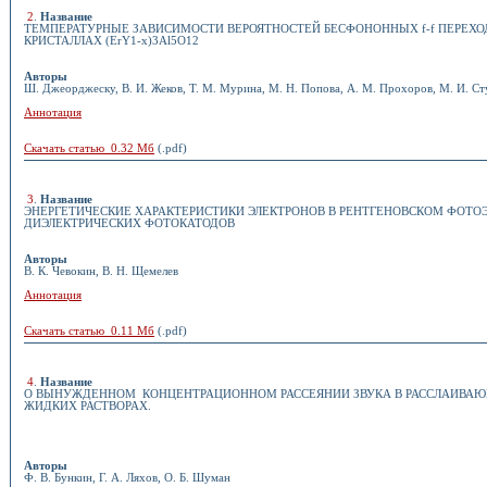
2
.
Название
ТЕМПЕРАТУРНЫЕ ЗАВИСИМОСТИ ВЕРОЯТНОСТЕЙ БЕСФОНОННЫХ f-f ПЕРЕХО
КРИСТАЛЛАХ (ЕrY1-х)3Al5O12
Авторы
Ш. Джеорджеску, В. И. Жеков, Т. М. Мурина, М. Н. Попова, А. М. Прохоров, М. И. С
Аннотация
Скачать статью 0.32 Мб
(.pdf)
3
.
Название
ЭНЕРГЕТИЧЕСКИЕ ХАРАКТЕРИСТИКИ ЭЛЕКТРОНОВ В РЕНТГЕНОВСКОМ ФОТО
ДИЭЛЕКТРИЧЕСКИХ ФОТОКАТОДОВ
Авторы
В. К. Чевокин, В. Н. Щемелев
Аннотация
Скачать статью 0.11 Мб
(.pdf)
4
.
Название
О ВЫНУЖДЕННОМ КОНЦЕНТРАЦИОННОМ РАССЕЯНИИ ЗВУКА В РАССЛАИВАЮ
ЖИДКИХ РАСТВОРАХ.
Авторы
Ф. В. Бункин, Г. А. Ляхов, О. Б. Шуман