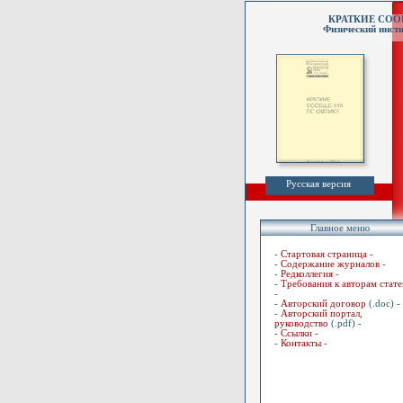
КРАТКИЕ СО
Физический инсти
Русская версия
Главное меню
-
Стартовая страница
-
-
Содержание журналов
-
-
Редколлегия
-
-
Требования к авторам стате
-
-
Авторский договор
(.doc) -
-
Авторский портал,
руководство
(.pdf) -
-
Ссылки
-
-
Контакты
-