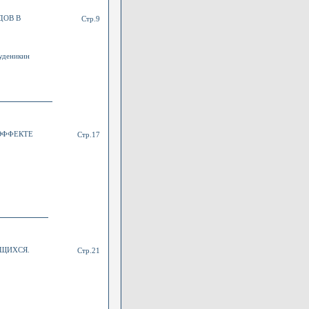
ДОВ В
Стр.9
туденикин
ЭФФЕКТЕ
Стр.17
ЩИХСЯ.
Стр.21