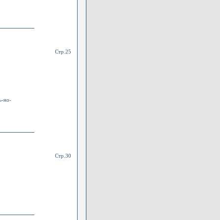
Стр.25
ь-но-
Стр.30