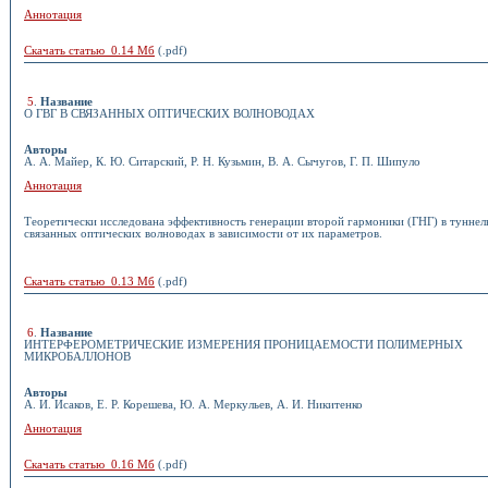
Аннотация
Скачать статью 0.14 Мб
(.pdf)
5
.
Название
О ГВГ В СВЯЗАННЫХ ОПТИЧЕСКИХ ВОЛНОВОДАХ
Авторы
А. А. Майер, К. Ю. Ситарский, Р. Н. Кузьмин, В. А. Сычугов, Г. П. Шипуло
Аннотация
Теоретически исследована эффективность генерации второй гармоники (ГНГ) в туннел
связанных оптических волноводах в зависимости от их параметров.
Скачать статью 0.13 Мб
(.pdf)
6
.
Название
ИНТЕРФЕРОМЕТРИЧЕСКИЕ ИЗМЕРЕНИЯ ПРОНИЦАЕМОСТИ ПОЛИМЕРНЫХ
МИКРОБАЛЛОНОВ
Авторы
А. И. Исаков, Е. Р. Корешева, Ю. А. Меркульев, А. И. Никитенко
Аннотация
Скачать статью 0.16 Мб
(.pdf)