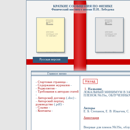
КРАТКИЕ СООБЩЕНИЯ ПО ФИЗИКЕ
Физический институт имени П.Н. Лебедева
Русская версия
Главное меню
-
Стартовая страница
-
-
Содержание журналов
-
-
Редколлегия
-
1
.
Название
-
Требования к авторам статей
ЛОКАЛЬНЫЙ МИНИМУМ В ЗА
-
ПЛЕНОК Nb3Sn, ОБЛУЧЕНН
-
Авторский договор
(.doc) -
-
Авторский портал,
руководство
(.pdf) -
-
Ссылки
-
Авторы
-
Контакты
-
Е. Б. Степанов, Е. В. Ильичев, С
Аннотация
Впервые для пленок Nb3Sn, облу