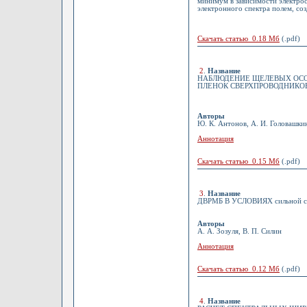
минимум в зависимости электро
электронного спектра полем, с
Скачать статью 0.18 Мб
(.pdf)
2
.
Название
НАБЛЮДЕНИЕ ЩЕЛЕВЫХ ОСО
ПЛЕНОК СВЕРХПРОВОДНИКОВ
Авторы
Ю. К. Антонов, А. И. Головашкин
Аннотация
Скачать статью 0.15 Мб
(.pdf)
3
.
Название
ДВРМБ В УСЛОВИЯХ сильной св
Авторы
А. А. Зозуля, В. П. Силин
Аннотация
Скачать статью 0.12 Мб
(.pdf)
4
.
Название