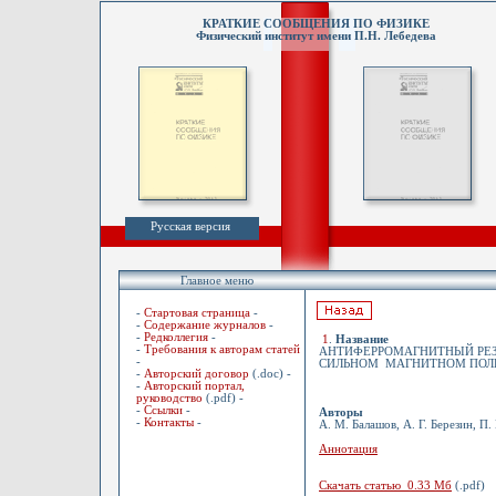
КРАТКИЕ СООБЩЕНИЯ ПО ФИЗИКЕ
Физический институт имени П.Н. Лебедева
Русская версия
Главное меню
-
Стартовая страница
-
-
Содержание журналов
-
-
Редколлегия
-
1
.
Название
-
Требования к авторам статей
АНТИФЕРРОМАГНИТНЫЙ РЕЗО
-
СИЛЬНОМ МАГНИТНОМ ПОЛ
-
Авторский договор
(.doc) -
-
Авторский портал,
руководство
(.pdf) -
-
Ссылки
-
Авторы
-
Контакты
-
А. М. Балашов, А. Г. Березин, П.
Аннотация
Скачать статью 0.33 Мб
(.pdf)