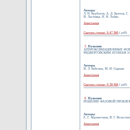
Авторы
Л. Н. Курбатов, А. Д. Бритов, С.
И. Ластивка, Н. Н. Лойко
Аннотация
Скачать статью 0.47 Мб
(.pdf)
5
.
Название
АППРОКСИМАЦИОННЫЕ ФОРМ
РИДБЕРГОВСКИМ АТОМАМ 
Авторы
И. Л. Бейгман, М. И. Сыркин
Аннотация
Скачать статью 0.38 Мб
(.pdf)
6
.
Название
РЕШЕНИЕ ФАЗОВОЙ ПРОБЛЕ
Авторы
Е. Г. Абрамочкин, В. Г. Волостни
Аннотация