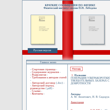
КРАТКИЕ СООБЩЕНИЯ ПО ФИЗИКЕ
Физический институт имени П.Н. Лебедева
Русская версия
Главное меню
-
Стартовая страница
-
-
Содержание журналов
-
-
Редколлегия
-
1
.
Название
-
Требования к авторам статей
ГЕНЕРАЦИЯ УЛЬТРАКОРОТК
-
ТВЕРДОТЕЛЬНЫХ ЛАЗЕРАХ 
-
Авторский договор
(.doc) -
ДОБРОТНОСТИ
-
Авторский портал,
руководство
(.pdf) -
-
Ссылки
-
-
Контакты
-
Авторы
А. М. Леонтович, Н. В. Сидорук
Аннотация