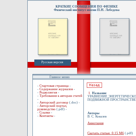
КРАТКИЕ СООБЩЕНИЯ ПО ФИЗИКЕ
Физический институт имени П.Н. Лебедева
Русская версия
Главное меню
-
Стартовая страница
-
-
Содержание журналов
-
-
Редколлегия
-
1
.
Название
-
Требования к авторам статей
УРАВНЕНИЕ ЭНЕРГЕТИЧЕСКО
-
ПОДВИЖНОЙ ПРОСТРАНСТВЕ
-
Авторский договор
(.doc) -
-
Авторский портал,
руководство
(.pdf) -
-
Ссылки
-
Авторы
-
Контакты
-
В. С. Ковалев
Аннотация
Скачать статью 0.15 Мб
(.pdf)