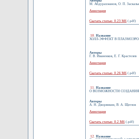
Авторы
М. Абдурахманов, О. П. Заскальк
Аннотация
Скачать статью 0.23 Мб
(.pdf)
10
.
Название
ХОЛЛ-ЭФФЕКТ В ПЛАЗМОЭР
Авторы
Г. В. Иваненков, Е. Г. Крастелев
Аннотация
Скачать статью 0.26 Мб
(.pdf)
11
.
Название
О ВОЗМОЖНОСТИ СОЗДАНИЯ ХИ
Авторы
А. Н. Дворянкин, В. А. Щеглов
Аннотация
Скачать статью 0.2 Мб
(.pdf)
12
.
Название