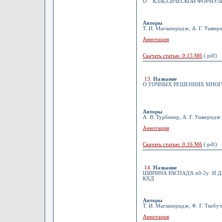
О КЛАССИЧЕСКОЙ ФОРМУЛИ
Авторы
Т. И. Маглаперидзе, А. Г. Ушвер
Аннотация
Скачать статью 0.15 Мб
(.pdf)
13
.
Название
О ТОЧНЫХ РЕШЕНИЯХ МНОГ
Авторы
А. В. Турбинер, А. Г. Ушверидзе
Аннотация
Скачать статью 0.16 Мб
(.pdf)
14
.
Название
ШИРИНА РАСПАДА n0-2y И
КХД
Авторы
Т. И. Маглаперидзе, Ф. Г. Ткебуч
Аннотация