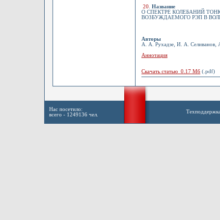
20
.
Название
О СПЕКТРЕ КОЛЕБАНИЙ ТОН
ВОЗБУЖДАЕМОГО РЭП В ВО
Авторы
А. А. Рухадзе, И. А. Селиванов,
Аннотация
Скачать статью 0.17 Мб
(.pdf)
Нас посетило:
Техподдержк
всего - 1249136 чел.