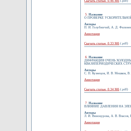
Скачать статью 0.46 Мб
(.pdf)
5
.
Название
О ПРОВЕРКЕ УСКОРИТЕЛЬНО
Авторы
П. И. Голубничий, А. Д. Филонен
Аннотация
Скачать статью 0.33 Мб
(.pdf)
6
.
Название
ДИФРАКЦИЯ ОЧЕНЬ ХОЛОДН
КВАЗИПЕРИОДИЧЕСКИХ СТР
Авторы
С. П. Кузнецов, И. В. Мешков, В
Аннотация
Скачать статью 0.34 Мб
(.pdf)
7
.
Название
ВЛИЯНИЕ ДАВЛЕНИЯ НА ЭЛЕК
Авторы
Л. И. Винокурова, А. В. Власов, 
Аннотация