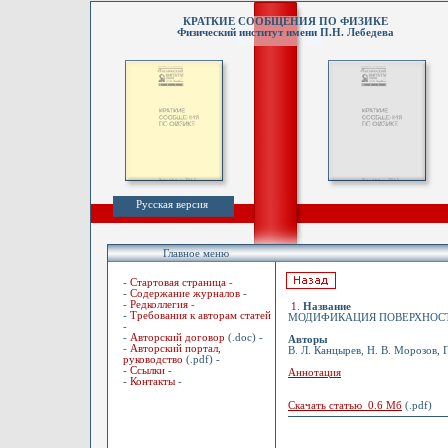
КРАТКИЕ СООБЩЕНИЯ ПО ФИЗИКЕ
Физический институт имени П.Н. Лебедева
Русская версия
Главное меню
-
Стартовая страница
-
-
Содержание журналов
-
-
Редколлегия
-
1
.
Название
-
Требования к авторам статей
МОДИФИКАЦИЯ ПОВЕРХНОСТ
-
-
Авторский договор
(.doc) -
Авторы
-
Авторский портал,
В. Л. Канцырев, Н. В. Морозов, 
руководство
(.pdf) -
-
Ссылки
-
Аннотация
-
Контакты
-
Скачать статью 0.6 Мб
(.pdf)