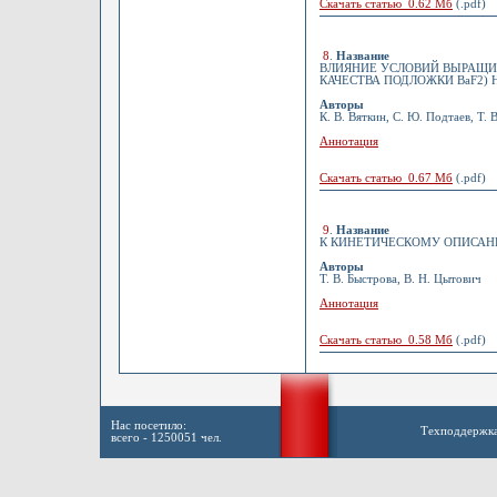
Скачать статью 0.62 Мб
(.pdf)
8
.
Название
ВЛИЯНИЕ УСЛОВИЙ ВЫРАЩИВ
КАЧЕСТВА ПОДЛОЖКИ BaF2) 
Авторы
К. В. Вяткин, С. Ю. Подтаев, Т.
Аннотация
Скачать статью 0.67 Мб
(.pdf)
9
.
Название
К КИНЕТИЧЕСКОМУ ОПИСА
Авторы
Т. В. Быстрова, В. Н. Цытович
Аннотация
Скачать статью 0.58 Мб
(.pdf)
Нас посетило:
Техподдержк
всего - 1250051 чел.