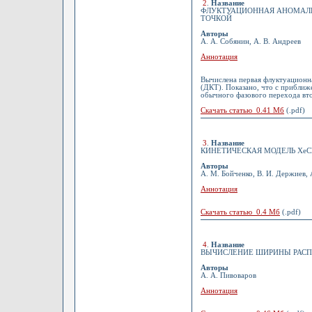
2
.
Название
ФЛУКТУАЦИОННАЯ АНОМАЛИ
ТОЧКОЙ
Авторы
А. А. Собянин, А. В. Андреев
Аннотация
Вычислена первая флуктуационна
(ДКТ). Показано, что с приближе
обычного фазового перехода вт
Скачать статью 0.41 Мб
(.pdf)
3
.
Название
КИНЕТИЧЕСКАЯ МОДЕЛЬ ХеСl 
Авторы
А. М. Бойченко, В. И. Держиев, 
Аннотация
Скачать статью 0.4 Мб
(.pdf)
4
.
Название
ВЫЧИСЛЕНИЕ ШИРИНЫ РАСПАД
Авторы
А. А. Пивоваров
Аннотация