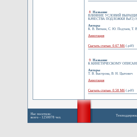
8
.
Название
ВЛИЯНИЕ УСЛОВИЙ ВЫРАЩИВ
КАЧЕСТВА ПОДЛОЖКИ BaF2) 
Авторы
К. В. Вяткин, С. Ю. Подтаев, Т.
Аннотация
Скачать статью 0.67 Мб
(.pdf)
9
.
Название
К КИНЕТИЧЕСКОМУ ОПИСА
Авторы
Т. В. Быстрова, В. Н. Цытович
Аннотация
Скачать статью 0.58 Мб
(.pdf)
Нас посетило:
Техподдержк
всего - 1250078 чел.