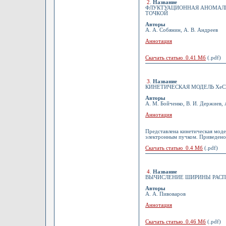
2
.
Название
ФЛУКТУАЦИОННАЯ АНОМАЛИ
ТОЧКОЙ
Авторы
А. А. Собянин, А. В. Андреев
Аннотация
Скачать статью 0.41 Мб
(.pdf)
3
.
Название
КИНЕТИЧЕСКАЯ МОДЕЛЬ ХеСl 
Авторы
А. М. Бойченко, В. И. Держиев, 
Аннотация
Представлена кинетическая моде
электронным пучком. Приведено
Скачать статью 0.4 Мб
(.pdf)
4
.
Название
ВЫЧИСЛЕНИЕ ШИРИНЫ РАСПАД
Авторы
А. А. Пивоваров
Аннотация
Скачать статью 0.46 Мб
(.pdf)