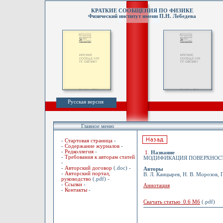
КРАТКИЕ СООБЩЕНИЯ ПО ФИЗИКЕ
Физический институт имени П.Н. Лебедева
Русская версия
Главное меню
-
Стартовая страница
-
-
Содержание журналов
-
-
Редколлегия
-
1
.
Название
-
Требования к авторам статей
МОДИФИКАЦИЯ ПОВЕРХНОСТ
-
-
Авторский договор
(.doc) -
Авторы
-
Авторский портал,
В. Л. Канцырев, Н. В. Морозов, 
руководство
(.pdf) -
-
Ссылки
-
Аннотация
-
Контакты
-
Скачать статью 0.6 Мб
(.pdf)