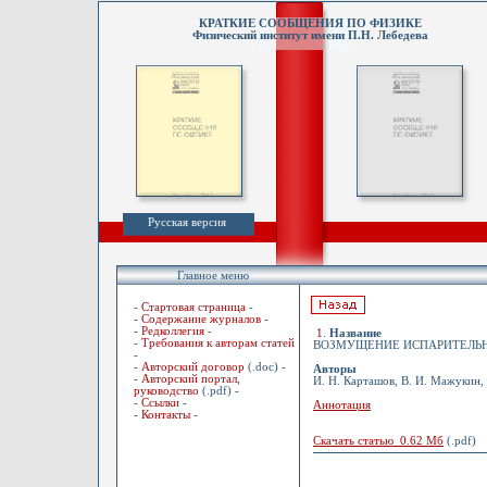
КРАТКИЕ СООБЩЕНИЯ ПО ФИЗИКЕ
Физический институт имени П.Н. Лебедева
Русская версия
Главное меню
-
Стартовая страница
-
-
Содержание журналов
-
-
Редколлегия
-
1
.
Название
-
Требования к авторам статей
ВОЗМУЩЕНИЕ ИСПАРИТЕЛЬН
-
-
Авторский договор
(.doc) -
Авторы
-
Авторский портал,
И. Н. Карташов, В. И. Мажукин,
руководство
(.pdf) -
-
Ссылки
-
Аннотация
-
Контакты
-
Скачать статью 0.62 Мб
(.pdf)