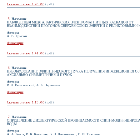
Скачать статью 1.28 Мб
(.pdf)
5
.
Название
НАБЛЮДЕНИЯ МЕЖГАЛАКТИЧЕСКИХ ЭЛЕКТРОМАГНИТНЫХ КАСКАДОВ ОТ
ВЗАИМОДЕЙСТВИЙ ПРОТОНОВ СВЕРХВЫСОКИХ ЭНЕРГИЙ С РЕЛИКТОВЫМИ 
Авторы
А. В. Урысон
Аннотация
Скачать статью 1.41 Мб
(.pdf)
6
.
Название
ПРЕОБРАЗОВАНИЕ ЭЛЛИПТИЧЕСКОГО ПУЧКА ИЗЛУЧЕНИЯ ИНЖЕКЦИОННОГО Л
АКСИАЛЬНО-СИММЕТРИЧНЫЙ ПУЧОК
Авторы
В. Л. Величанский, А. К. Чернышов
Аннотация
Скачать статью 1.13 Мб
(.pdf)
7
.
Название
ОПРЕДЕЛЕНИЕ ДИЭЛЕКТРИЧЕСКОЙ ПРОНИЦАЕМОСТИ СПИН-МОДИФИЦИРОВ
ВОДЫ
Авторы
А. А. Белов, В. К. Конюхов, В. П. Логвиненко , В. И. Тихонов