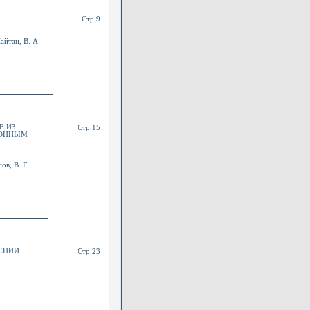
Стр.9
айтан, В. А.
Е ИЗ
Стр.15
РОННЫМ
ов, В. Г.
ЧЕНИИ
Стр.23