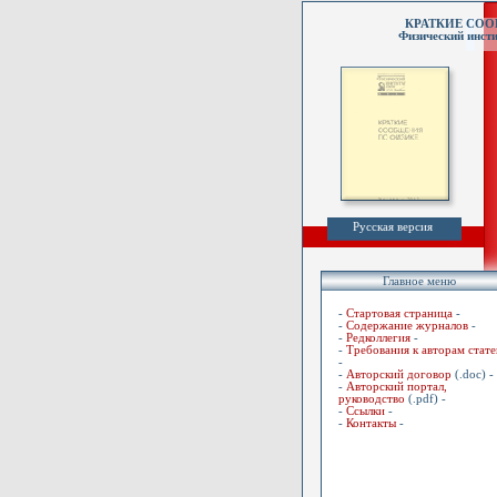
КРАТКИЕ СО
Физический инсти
Русская версия
Главное меню
-
Стартовая страница
-
-
Содержание журналов
-
-
Редколлегия
-
-
Требования к авторам стате
-
-
Авторский договор
(.doc) -
-
Авторский портал,
руководство
(.pdf) -
-
Ссылки
-
-
Контакты
-