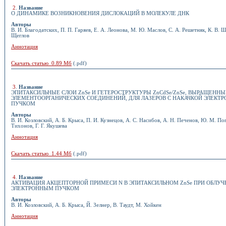
2
.
Название
О ДИНАМИКЕ ВОЗНИКНОВЕНИЯ ДИСЛОКАЦИЙ В МОЛЕКУЛЕ ДНК
Авторы
В. И. Благодатских, П. П. Гаряев, Е. А. Леонова, М. Ю. Маслов, С. А. Решетняк, К. В. Ш
Щеглов
Аннотация
Скачать статью 0.89 Мб
(.pdf)
3
.
Название
ЭПИТАКСИЛЬНЫЕ СЛОИ ZnSe И ГЕТЕРОСТРУКТУРЫ ZnCdSe/ZnSe, ВЫРАЩЕННЫ
ЭЛЕМЕНТООРГАНИЧЕСКИХ СОЕДИНЕНИЙ, ДЛЯ ЛАЗЕРОВ С НАКАЧКОЙ ЭЛЕКТ
ПУЧКОМ
Авторы
В. И. Козловский, А. Б. Крыса, П. И. Кузнецов, А. С. Насибов, А. Н. Печенов, Ю. М. Поп
Тихонов, Г. Г. Якушева
Аннотация
Скачать статью 1.44 Мб
(.pdf)
4
.
Название
АКТИВАЦИЯ АКЦЕПТОРНОЙ ПРИМЕСИ N В ЭПИТАКСИЛЬНОМ ZnSe ПРИ ОБЛУ
ЭЛЕКТРОННЫМ ПУЧКОМ
Авторы
В. И. Козловский, А. Б. Крыса, Й. Зелнер, В. Таудт, М. Хойкен
Аннотация