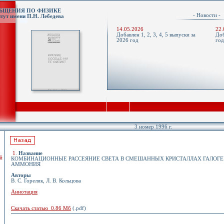
ОБЩЕНИЯ ПО ФИЗИКЕ
- Новости 
тут имени П.Н. Лебедева
14.05.2026
22.
Добавлен 1, 2, 3, 4, 5 выпуски за
Доб
2026 год
го
3 номер 1996 г.
1
.
Название
й
КОМБИНАЦИОННЫЕ РАССЕЯНИЕ СВЕТА В СМЕШАННЫХ КРИСТАЛЛАХ ГАЛОГ
АММОНИЯ
Авторы
В. С. Горелик, Л. В. Кольцова
Аннотация
Скачать статью 0.86 Мб
(.pdf)