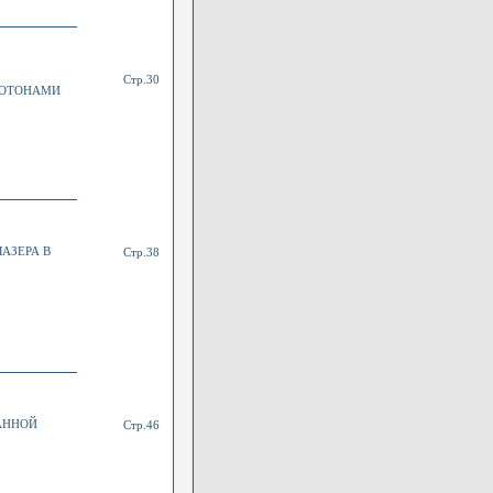
Стр.30
ФОТОНАМИ
АЗЕРА В
Стр.38
АННОЙ
Стр.46