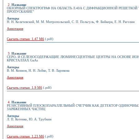
2
.
Название
ОБЗОРНЫЙ СПЕКТРОГРАФ НА ОБЛАСТЬ Л.40А С ДИФРАКЦИОННОЙ РЕШЕТКОЙ 
ПРОПУСКАНИЕ"
Авторы
Н. Н. Колачевский, М. М. Митропольский, С. П. Польгуль, Ф. Бийкерк, Е. Н. Рагозин
Аннотация
Скачать статью 1.47 Мб
(.pdf)
3
.
Название
СЕРО- И СЕЛЕНОСОДЕРЖАЩИЕ ЛЮМИНЕСЦЕНТНЫЕ ЦЕНТРЫ НА ОСНОВЕ ИОН
КРИСТАЛЛАХ GaAs
Авторы
В. М. Коннов, Н. Н. Лойко, Т. В. Ларикова
Аннотация
Скачать статью 1.9 Мб
(.pdf)
4
.
Название
РЕЗИСТИВНЫЙ ПЛОСКОПАРАЛЛЕЛЬНЫЙ СЧЕТЧИК КАК ДЕТЕКТОР ОДИНОЧНЫ
ЗАРЯЖЕННЫХ ЧАСТИЦ
Авторы
Л. П. Котенко, Ю. А. Трубкин
Аннотация
Скачать статью 1.23 Мб
(.pdf)