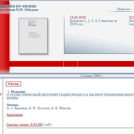
ОБЩЕНИЯ ПО ФИЗИКЕ
- Новости 
тут имени П.Н. Лебедева
14.05.2026
22.
Добавлен 1, 2, 3, 4, 5 выпуски за
Доб
2026 год
го
4 номер 1996 г.
1
.
Название
й
О ГЕОМЕТРИЧЕСКОЙ ИНТЕРПРЕТАЦИИ ПРОЦЕССА РАСПРОСТРАННЕНИЯ ИМП
ВОЛНЫ
Авторы
А. С. Бирюков, А. Н. Логунов, А. К. Шмелев
Аннотация
Скачать статью 0.93 Мб
(.pdf)