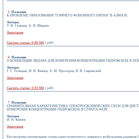
5
.
Название
К ПРОБЛЕМЕ ОБРАЗОВАНИЯ "ГОРЯЧЕГО ФОНОННОГО ПЯТНА" В АЛМАЗЕ
Авторы
Т. И. Галкина, А. И. Шарков
Аннотация
Скачать статью 0.86 Мб
(.pdf)
6
.
Название
О КОНЦЕПЦИИ ЛИДАРА ДЛЯ ИЗМЕРЕНИЯ КОНЦЕНТРАЦИИ ГИДРОКСИЛА В АТ
Авторы
Г. С. Голицын, И. Н. Князев, А. М. Прохоров, В. В. Савранский
Аннотация
Скачать статью 0.83 Мб
(.pdf)
7
.
Название
СРАВНИТЕЛЬНАЯ ХАРАКТЕРИСТИКА СПЕКТРОСКОПИЧЕСКИХ СХЕМ ДЛЯ ДИС
ИЗМЕРЕНИЯ КОНЦЕНТРАЦИИ ГИДРОКСИЛА В СТРАТОСФЕРЕ
Авторы
И. Н. Князев
Аннотация
Рассмотрены оптимальные схемы одноступенчатого лазерного возбуждения радикала 