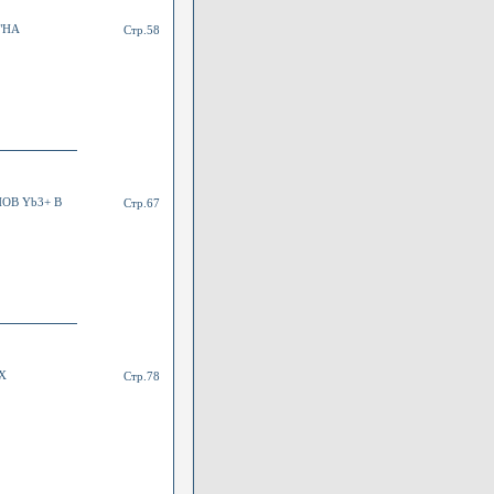
"НА
Стр.58
ОВ Yb3+ В
Стр.67
Х
Стр.78