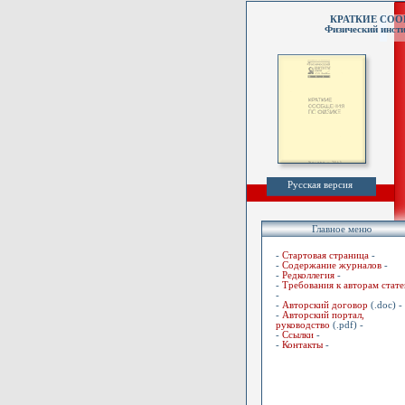
КРАТКИЕ СО
Физический инсти
Русская версия
Главное меню
-
Стартовая страница
-
-
Содержание журналов
-
-
Редколлегия
-
-
Требования к авторам стате
-
-
Авторский договор
(.doc) -
-
Авторский портал,
руководство
(.pdf) -
-
Ссылки
-
-
Контакты
-