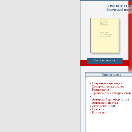
КРАТКИЕ СО
Физический инсти
Русская версия
Главное меню
-
Стартовая страница
-
-
Содержание журналов
-
-
Редколлегия
-
-
Требования к авторам стате
-
-
Авторский договор
(.doc) -
-
Авторский портал,
руководство
(.pdf) -
-
Ссылки
-
-
Контакты
-