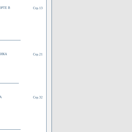
РТЕ В
Стр.13
НИКА
Стр.21
А
Стр.32