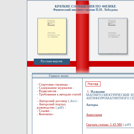
КРАТКИЕ СООБЩЕНИЯ ПО ФИЗИКЕ
Физический институт имени П.Н. Лебедева
Русская версия
Главное меню
-
Стартовая страница
-
-
Содержание журналов
-
-
Редколлегия
-
1
.
Название
-
Требования к авторам статей
МАГНИТОЭЛЕКТРИЧЕСКИЕ В
-
АНТИФЕРРОМАГНИТНОГО СЕ
-
Авторский договор
(.doc) -
-
Авторский портал,
Авторы
руководство
(.pdf) -
-
Ссылки
-
-
Контакты
-
Аннотация
Скачать статью 1.43 Мб
(.pdf)