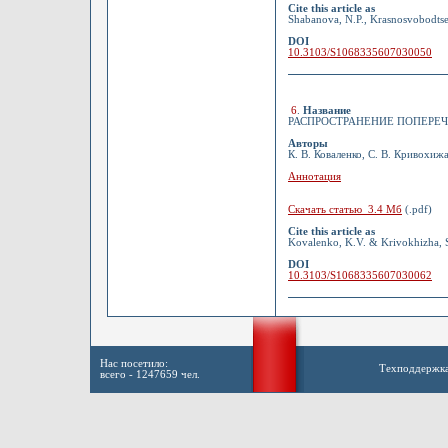
Cite this article as
Shabanova, N.P., Krasnosvobodtsev,
DOI
10.3103/S1068335607030050
6
.
Название
РАСПРОСТРАНЕНИЕ ПОПЕРЕЧ
Авторы
К. В. Коваленко, С. В. Кривохиж
Аннотация
Скачать статью 3.4 Мб
(.pdf)
Cite this article as
Kovalenko, K.V. & Krivokhizha, S.
DOI
10.3103/S1068335607030062
Нас посетило:
Техподдержк
всего - 1247659 чел.