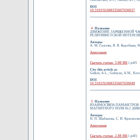
DOI
10.3103/S1068335607030037
4
.
Название
ДВИЖЕНИЕ ЗАРЯЖЕННОЙ ЧАС
РЕЛЯТИВИСТСКОЙ ИНТЕНСИ
Авторы
А. М. Галстян, В. В. Коробкин, 
Аннотация
Скачать статью 5.88 Мб
(.pdf)
Cite this article as
Galkin, A.L., Galstyan, A.M., Koro
DOI
10.3103/S1068335607030049
5
.
Название
ВЗАИМОСВЯЗЬ ПАРАМЕТРОВ 
МАГНИТНОГО ПОЛЯ Нс2 ДИ
Авторы
Н. П. Шабанова, С. И. Красносв
Аннотация
Скачать статью 2.88 Мб
(.pdf)