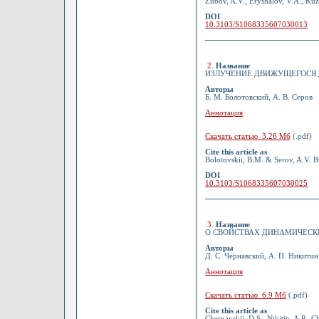
Zubov, A.V., Eryshalov, V.A., Kuzn
DOI
10.3103/S1068335607030013
2
.
Название
ИЗЛУЧЕНИЕ ДВИЖУЩЕГОСЯ 
Авторы
Б. М. Болотовский, А. В. Серов
Аннотация
Скачать статью 3.26 Мб
(.pdf)
Cite this article as
Bolotovskii, B.M. & Serov, A.V. B
DOI
10.3103/S1068335607030025
3
.
Название
О СВОЙСТВАХ ДИНАМИЧЕСК
Авторы
Д. С. Чернавский, А. П. Никитин
Аннотация
Скачать статью 6.9 Мб
(.pdf)
Cite this article as
Chernavskii, D.S., Nikitin, A.P., 