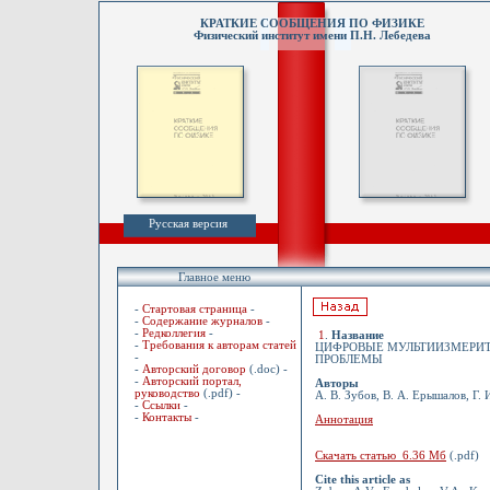
КРАТКИЕ СООБЩЕНИЯ ПО ФИЗИКЕ
Физический институт имени П.Н. Лебедева
Русская версия
Главное меню
-
Стартовая страница
-
-
Содержание журналов
-
-
Редколлегия
-
1
.
Название
-
Требования к авторам статей
ЦИФРОВЫЕ МУЛЬТИИЗМЕРИТ
-
ПРОБЛЕМЫ
-
Авторский договор
(.doc) -
-
Авторский портал,
Авторы
руководство
(.pdf) -
А. В. Зубов, В. А. Ерышалов, Г.
-
Ссылки
-
-
Контакты
-
Аннотация
Скачать статью 6.36 Мб
(.pdf)
Cite this article as