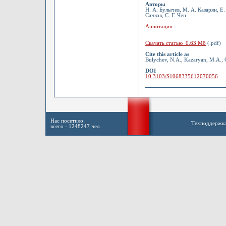
Авторы
Н. А. Булычев, М. А. Казарян, Е.
Сачков, С. Г. Чен
Аннотация
Скачать статью 0.63 Мб
(.pdf)
Cite this article as
Bulychev, N.A., Kazaryan, M.A., G
DOI
10.3103/S1068335612070056
Нас посетило:
Техподдержк
всего - 1248247 чел.