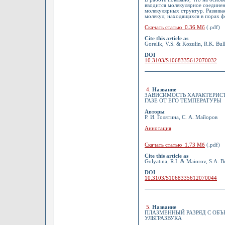
вводится молекулярное соединен
молекулярных структур. Развива
молекул, находящихся в порах ф
Скачать статью 0.36 Мб
(.pdf)
Cite this article as
Gorelik, V.S. & Kozulin, R.K. Bul
DOI
10.3103/S1068335612070032
4
.
Название
ЗАВИСИМОСТЬ ХАРАКТЕРИСТ
ГАЗЕ ОТ ЕГО ТЕМПЕРАТУРЫ
Авторы
Р. И. Голятина, С. А. Майоров
Аннотация
Скачать статью 1.73 Мб
(.pdf)
Cite this article as
Golyatina, R.I. & Maiorov, S.A. B
DOI
10.3103/S1068335612070044
5
.
Название
ПЛАЗМЕННЫЙ РАЗРЯД С ОБ
УЛЬТРАЗВУКА