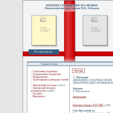
КРАТКИЕ СООБЩЕНИЯ ПО ФИЗИКЕ
Физический институт имени П.Н. Лебедева
Русская версия
Главное меню
-
Стартовая страница
-
-
Содержание журналов
-
-
Редколлегия
-
1
.
Название
-
Требования к авторам статей
ДИНАМИКА УДАРНЫХ ВОЛН,
-
ЭЛЕКТРИЧЕСКИХ РАЗРЯДОВ В
-
Авторский договор
(.doc) -
-
Авторский портал,
Авторы
руководство
(.pdf) -
У. Юсупалиев
-
Ссылки
-
-
Контакты
-
Аннотация
Скачать статью 0.97 Мб
(.pdf)
Cite this article as