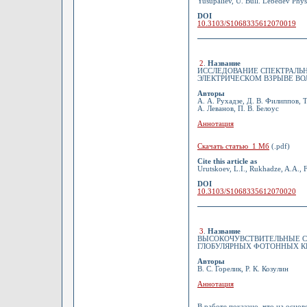
Yusupaliev, U. Bull. Lebedev Phys
DOI
10.3103/S1068335612070019
2
.
Название
ИССЛЕДОВАНИЕ СПЕКТРАЛЬН
ЭЛЕКТРИЧЕСКОМ ВЗРЫВЕ В
Авторы
А. А. Рухадзе, Д. В. Филиппов, Т
А. Леванов, П. В. Белоус
Аннотация
Скачать статью 1 Мб
(.pdf)
Cite this article as
Urutskoev, L.I., Rukhadze, A.A., F
DOI
10.3103/S1068335612070020
3
.
Название
ВЫСОКОЧУВСТВИТЕЛЬНЫЕ С
ГЛОБУЛЯРНЫХ ФОТОННЫХ К
Авторы
В. С. Горелик, Р. К. Козулин
Аннотация
В работе показано, что на осно