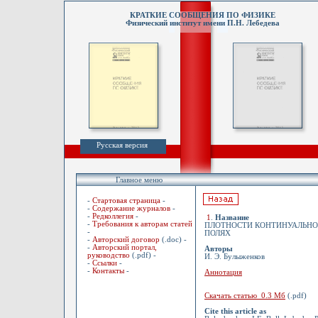
КРАТКИЕ СООБЩЕНИЯ ПО ФИЗИКЕ
Физический институт имени П.Н. Лебедева
Русская версия
Главное меню
-
Стартовая страница
-
-
Содержание журналов
-
-
Редколлегия
-
1
.
Название
-
Требования к авторам статей
ПЛОТНОСТИ КОНТИНУАЛЬНО
-
ПОЛЯХ
-
Авторский договор
(.doc) -
-
Авторский портал,
Авторы
руководство
(.pdf) -
И. Э. Булыженков
-
Ссылки
-
-
Контакты
-
Аннотация
Скачать статью 0.3 Мб
(.pdf)
Cite this article as