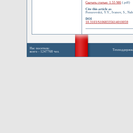
Скачать статью 1.55 Мб
(.pdf)
Cite this article as
Ponurovskii, Y.Y., Ivanov, S., Nabi
DOI
10.3103/S1068335614010059
Нас посетило:
Техподдержк
всего - 1247768 чел.