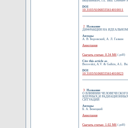
Bulyzhenkov, I.E. Bull. Lebedev P
DOI
10.3103/S1068335614010011
2
.
Название
ДИФРАКЦИЯ НА ИДЕАЛЬНОМ
Авторы
А. В. Боровский, А. Л. Галкин
Аннотация
Скачать статью 0.34 Мб
(.pdf)
Cite this article as
Borovskii, A.V. & Galkin, A.L. Bul
DOI
10.3103/S1068335614010023
3
.
Название
О ВЛИЯНИИ ЧЕЛОВЕЧЕСКОГО
ЯДЕРНЫХ И РАДИАЦИОННЫХ
СИТУАЦИЙ
Авторы
Б. А. Бенецкий
Аннотация
Скачать статью 1.02 Мб
(.pdf)