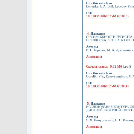
Cite this article as
Benetsky, B.A. Bull. Lebedev Phys
DOI
10.3103/S1068335614010035
4
.
Название
О ВОЗМОЖНОСТИ РЕГИСТРА
ПСЕВДОСКАЛЯРНЫХ БОЗОНО
Авторы
В. С. Горелик, М. А. Дресвянник
Аннотация
Скачать статью 0.82 Мб
(.pdf)
Cite this article as
Gorelik, V.S., Dresvyannikov, M.A.
DOI
10.3103/S1068335614010047
5
.
Название
ИССЛЕДОВАНИЕ КОНТУРА ОБЕ
ДИОДНОЙ ЛАЗЕРНОЙ СПЕКТ
Авторы
Я. Я. Понуровский, С. С. Иванов
Аннотация