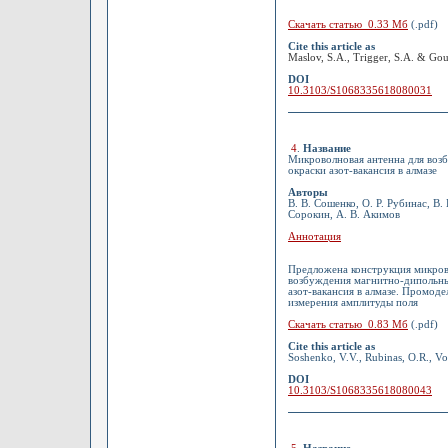
Скачать статью 0.33 Мб
(.pdf)
Cite this article as
Maslov, S.A., Trigger, S.A. & Gou
DOI
10.3103/S1068335618080031
4
.
Название
Микроволновая антенна для воз
окраски азот-вакансия в алмазе
Авторы
В. В. Сошенко, О. Р. Рубинас, В.
Сорокин, А. В. Акимов
Аннотация
Предложена конструкция микров
возбуждения магнитно-дипольны
азот-вакансия в алмазе. Промод
измерения амплитуды поля
Скачать статью 0.83 Мб
(.pdf)
Cite this article as
Soshenko, V.V., Rubinas, O.R., Vor
DOI
10.3103/S1068335618080043