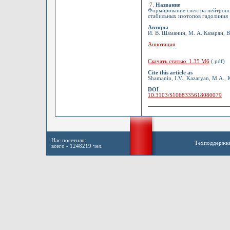
7
.
Название
Формирование спектра нейтроно
стабильных изотопов гадолиния
Авторы
И. В. Шаманин, М. А. Казарян, В
Аннотация
Скачать статью 1.35 Мб
(.pdf)
Cite this article as
Shamanin, I.V., Kazaryan, M.A., K
DOI
10.3103/S1068335618080079
Нас посетило:
Техподдержк
всего - 1248219 чел.