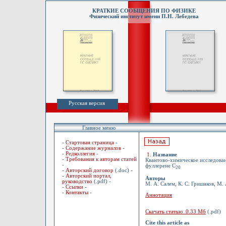
КРАТКИЕ СООБЩЕНИЯ ПО ФИЗИКЕ
Физический институт имени П.Н. Лебедева
Русская версия
Главное меню
-
Стартовая страница
-
-
Содержание журналов
-
-
Редколлегия
-
1
.
Название
-
Требования к авторам статей
Квантово-химическое исследова
-
фуллерене С
20
-
Авторский договор
(.doc) -
-
Авторский портал,
Авторы
руководство
(.pdf) -
М. А. Салем, К. С. Гришаков, М.
-
Ссылки
-
-
Контакты
-
Аннотация
Скачать статью 0.33 Мб
(.pdf)
Cite this article as