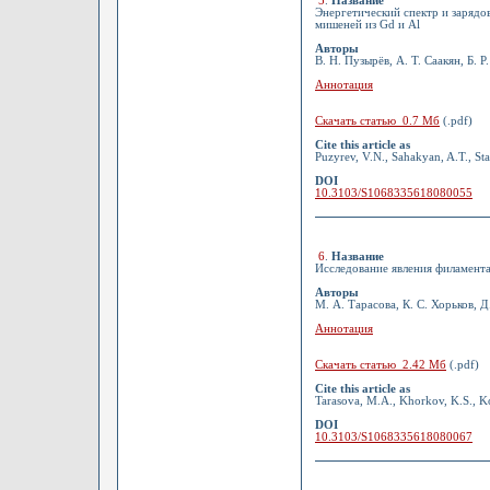
5
.
Название
Энергетический спектр и зарядо
мишеней из Gd и Al
Авторы
В. Н. Пузырёв, А. Т. Саакян, Б. 
Аннотация
Скачать статью 0.7 Мб
(.pdf)
Cite this article as
Puzyrev, V.N., Sahakyan, A.T., Sta
DOI
10.3103/S1068335618080055
6
.
Название
Исследование явления филамент
Авторы
М. А. Тарасова, К. С. Хорьков, Д
Аннотация
Скачать статью 2.42 Мб
(.pdf)
Cite this article as
Tarasova, M.A., Khorkov, K.S., Ko
DOI
10.3103/S1068335618080067