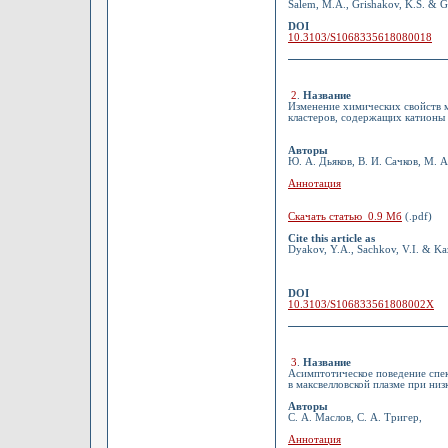
Salem, M.A., Grishakov, K.S. & G
DOI
10.3103/S1068335618080018
2
.
Название
Изменение химических свойств 
кластеров, содержащих катионы 
Авторы
Ю. А. Дьяков, В. И. Сачков, М. А
Аннотация
Скачать статью 0.9 Мб
(.pdf)
Cite this article as
Dyakov, Y.A., Sachkov, V.I. & Ka
DOI
10.3103/S106833561808002X
3
.
Название
Асимптотическое поведение спе
в максвелловской плазме при низ
Авторы
С. А. Маслов, С. А. Тригер,
Аннотация