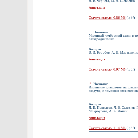
Н. В. Чернега, М. А. Шевченко
Аннотация
Скачать статью 0.86 Мб
(.pdf)
5
.
Название
Мюонный лэмбовский сдвиг в тр
электродинамике
Авторы
В. И. Коробов, А. П. Мартыненко
Аннотация
Скачать статью 0.97 Мб
(.pdf)
6
.
Название
Изменение диаграммы направлен
воздухе, с помощью квазиволно
Авторы
Д. В. Пушкарев, Л. В. Селезнев, Г
Мокроусова, А. А. Ионин
Аннотация
Скачать статью 1.14 Мб
(.pdf)