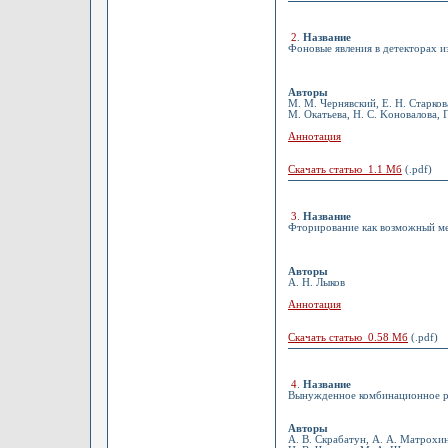
2
.
Название
Фоновые явления в детекторах и
Авторы
М. М. Чернявский, Е. Н. Старкова
М. Oкатьева, Н. С. Kоновалова, Г
Аннотация
Скачать статью 1.1 Мб
(.pdf)
3
.
Название
Фторирование как возможный м
Авторы
А. Н. Лыков
Аннотация
Скачать статью 0.58 Мб
(.pdf)
4
.
Название
Вынужденное комбинационное рас
Авторы
А. В. Скрабатун, А. А. Матрохин