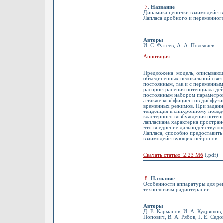
7
.
Название
Динамика цепочки взаимодейств
Лапласа дробного и переменно
Авторы
И. С. Фатеев, А. А. Полежаев
Аннотация
Предложена модель, описывающ
объединенных нелокальной связь
постоянным, так и с переменным
распространения потенциала дей
постоянным набором параметро
а также коэффициентов диффузи
временных режимов. При заданн
тенденция к синхронному пове
кластерного возбуждения потенц
лапласиана характерна простра
что внедрение дальнодействующи
Лапласа, способно предоставит
взаимодействующих нейронов.
Скачать статью 2.23 Мб
(.pdf)
8
.
Название
Особенности аппаратуры для ре
технологиям радиотерапии
Авторы
Д. Е. Карманов, И. А. Кудряшов,
Попович, В. А. Рябов, Г. Е. Седо