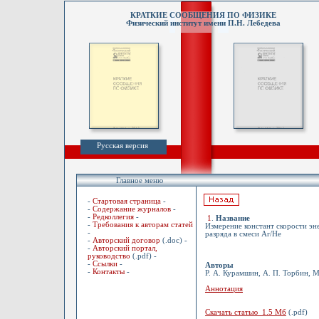
КРАТКИЕ СООБЩЕНИЯ ПО ФИЗИКЕ
Физический институт имени П.Н. Лебедева
Русская версия
Главное меню
-
Стартовая страница
-
-
Содержание журналов
-
-
Редколлегия
-
1
.
Название
-
Требования к авторам статей
Измерение констант скорости э
-
разряда в смеси Ar/He
-
Авторский договор
(.doc) -
-
Авторский портал,
руководство
(.pdf) -
-
Ссылки
-
Авторы
-
Контакты
-
Р. А. Курамшин, А. П. Торбин, М
Аннотация
Скачать статью 1.5 Мб
(.pdf)