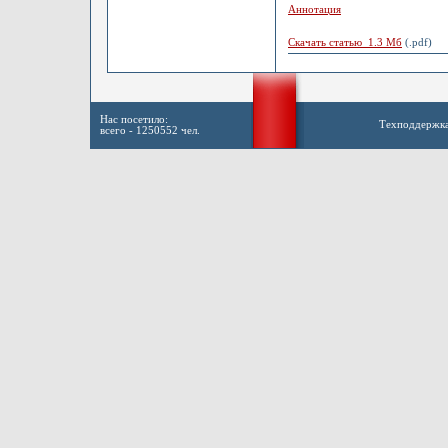
Аннотация
Скачать статью 1.3 Мб
(.pdf)
Нас посетило:
Техподдержк
всего - 1250552 чел.