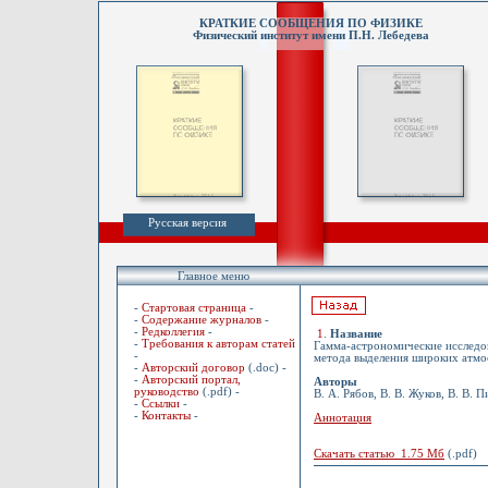
КРАТКИЕ СООБЩЕНИЯ ПО ФИЗИКЕ
Физический институт имени П.Н. Лебедева
Русская версия
Главное меню
-
Стартовая страница
-
-
Содержание журналов
-
-
Редколлегия
-
1
.
Название
-
Требования к авторам статей
Гамма-астрономические исследо
-
метода выделения широких атмо
-
Авторский договор
(.doc) -
-
Авторский портал,
Авторы
руководство
(.pdf) -
В. А. Рябов, В. В. Жуков, В. В. 
-
Ссылки
-
-
Контакты
-
Аннотация
Скачать статью 1.75 Мб
(.pdf)