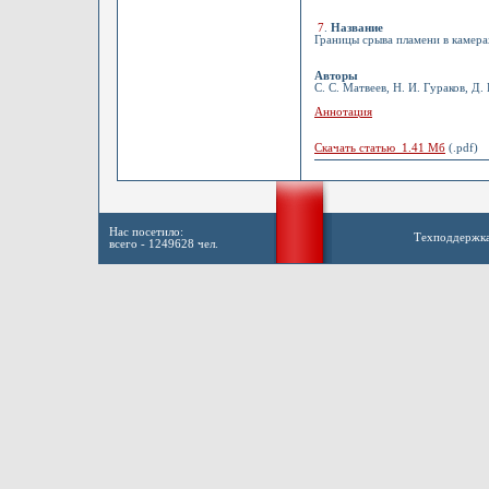
7
.
Название
Границы срыва пламени в камер
Авторы
С. С. Матвеев, Н. И. Гураков, Д. 
Аннотация
Скачать статью 1.41 Мб
(.pdf)
Нас посетило:
Техподдержк
всего - 1249628 чел.