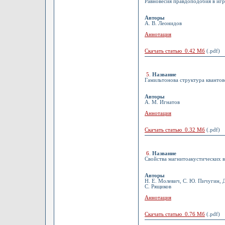
Равновесия правдоподобия в игр
Авторы
А. В. Леонидов
Аннотация
Скачать статью 0.42 Мб
(.pdf)
5
.
Название
Гамильтонова структура квантов
Авторы
А. М. Игнатов
Аннотация
Скачать статью 0.32 Мб
(.pdf)
6
.
Название
Свойства магнитоакустических в
Авторы
Н. Е. Молевич, С. Ю. Пичугин, Д
С. Рящиков
Аннотация
Скачать статью 0.76 Мб
(.pdf)