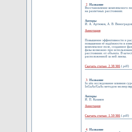
2
.
Название
Восстановление комплексного по
на различных расстояниях
Авторы
И. А. Артюков, А. В. Виноградов
Аннотация
Повышение эффективности и рас
повышения её надёжности в изме
комплексное поле, созданное фа
фазы возможно при использовани
расстояниях от объекта. В каче
расположенной за ней линзы.
Скачать статью 2.38 Мб
(.pdf)
3
.
Название
In situ исследование влияния су
InGaAs/GaAs методом молекуляр
Авторы
И. П. Казаков
Аннотация
Скачать статью 1.59 Мб
(.pdf)
4
.
Название