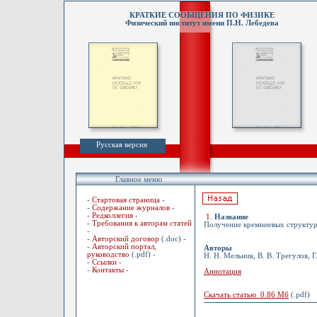
КРАТКИЕ СООБЩЕНИЯ ПО ФИЗИКЕ
Физический институт имени П.Н. Лебедева
Русская версия
Главное меню
-
Стартовая страница
-
-
Содержание журналов
-
-
Редколлегия
-
1
.
Название
-
Требования к авторам статей
Получение кремниевых структур
-
-
Авторский договор
(.doc) -
-
Авторский портал,
Авторы
руководство
(.pdf) -
Н. Н. Мельник, В. В. Трегулов, Г
-
Ссылки
-
-
Контакты
-
Аннотация
Скачать статью 0.86 Мб
(.pdf)