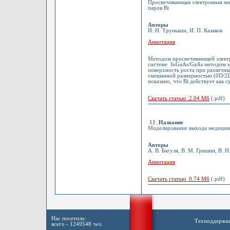
Просвечивающая электронная ми
паров Bi
Авторы
И. Н. Трунькин, И. П. Казаков
Аннотация
Методом просвечивающей электр
системе InGaAs/GaAs методом мо
поверхность роста при различн
смешанной размерностью (0D/2D
показано, что Bi действует как
Скачать статью 2.04 Мб
(.pdf)
11
.
Название
Моделирование выхода медицинс
Авторы
А. В. Багуля, В. М. Гришин, В. Н
Аннотация
Скачать статью 0.74 Мб
(.pdf)
Нас посетило:
Техподдержк
всего - 1249548 чел.