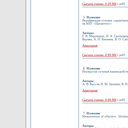
Скачать статью 0.29 Мб
(.pdf)
5
.
Название
Верификация угловых характери
на КПТ «Прометеус»
Авторы
Г. В. Мерзликин, Н. А. Скотников
Коряки, А. П. Канавин, В. О. Са
Аннотация
Скачать статью 0.99 Мб
(.pdf)
6
.
Название
Неупругие сечения взаимодейств
Авторы
А. В. Багуля, В. М. Гришин, В. Н
Аннотация
Скачать статью 0.66 Мб
(.pdf)
7
.
Название
Measurement of effective lifetim
Авторы