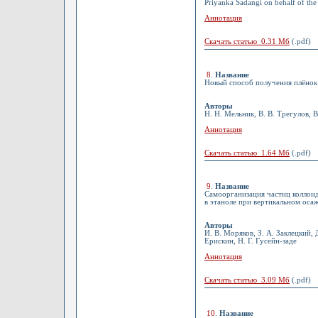
Priyanka Sadangi on behalf of th
Аннотация
Скачать статью 0.31 Мб
(.pdf)
8
.
Название
Новый способ получения плёнок
Авторы
Н. Н. Мельник, В. В. Трегулов, В
Аннотация
Скачать статью 1.64 Мб
(.pdf)
9
.
Название
Самоорганизация частиц коллои
в этаноле при вертикальном оса
Авторы
И. В. Моряков, З. А. Заклецкий, 
Ерискин, Н. Г. Гусейн-заде
Аннотация
Скачать статью 3.09 Мб
(.pdf)
10
.
Название