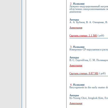
2
.
Название
Лазерно-индуцированный нагрев
облучении синхронизованным с
диапазона
Авторы
А. А. Бубнов, В. А. Олещенко, 
Аннотация
Скачать статью 1.1 Мб
(.pdf)
3
.
Название
Измерение CP-нарушения в расп
Авторы
В. С. Сергейчик, С. М. Поликарп
Аннотация
Скачать статью 0.87 Мб
(.pdf)
4
.
Название
Baryogenesis in the early matter 
Авторы
Ki-Young Choi, Jongkuk Kim, Er
Аннотация