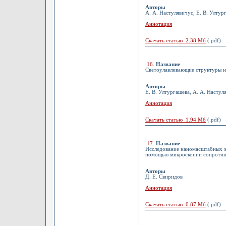
Авторы
А. А. Настулявичус, Е. В. Ултур
Аннотация
Скачать статью 2.38 Мб
(.pdf)
16
.
Название
Светоулавливающие структуры н
Авторы
Е. В. Ултургашева, А. А. Настул
Аннотация
Скачать статью 1.94 Мб
(.pdf)
17
.
Название
Исследование наномасштабных э
помощью микроскопии сопротив
Авторы
Д. Е. Свиридов
Аннотация
Скачать статью 0.87 Мб
(.pdf)