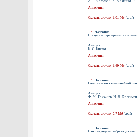
А. Г. Мозговой, А. В. Огинов, И
Аннотация
Скачать статью 1.81 Мб
(.pdf)
13
.
Название
Процессы перезарядки в систем
Авторы
К. С. Кислов
Аннотация
Скачать статью 1.49 Мб
(.pdf)
14
.
Название
Солитоны тока в нелинейной ли
Авторы
Ф. М. Трухачёв, Н. В. Герасимен
Аннотация
Скачать статью 0.7 Мб
(.pdf)
15
.
Название
Наносекундная фабрикация свер