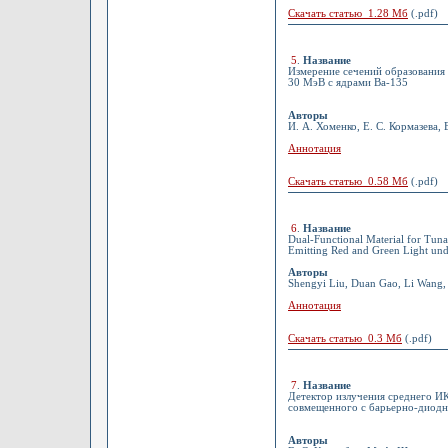
Скачать статью 1.28 Мб
(.pdf)
5
.
Название
Измерение сечений образования 
30 МэВ с ядрами Ba-135
Авторы
И. А. Хоменко, Е. С. Кормазева, 
Аннотация
Скачать статью 0.58 Мб
(.pdf)
6
.
Название
Dual-Functional Material for Tu
Emitting Red and Green Light un
Авторы
Shengyi Liu, Duan Gao, Li Wang, 
Аннотация
Скачать статью 0.3 Мб
(.pdf)
7
.
Название
Детектор излучения среднего ИК
совмещенного с барьерно-диод
Авторы