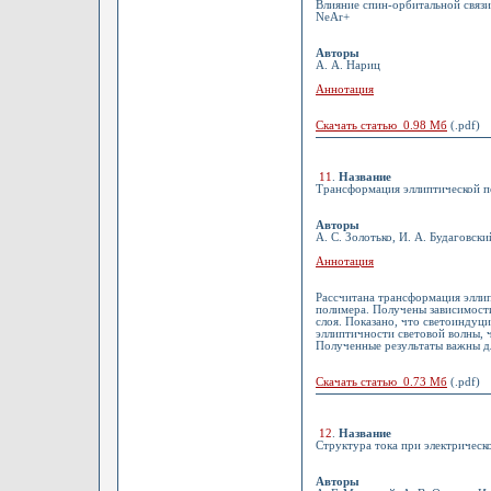
Влияние спин-орбитальной связи
NeAr+
Авторы
А. А. Нариц
Аннотация
Скачать статью 0.98 Мб
(.pdf)
11
.
Название
Трансформация эллиптической п
Авторы
А. С. Золотько, И. А. Будаговски
Аннотация
Рассчитана трансформация элли
полимера. Получены зависимости
слоя. Показано, что светоинду
эллиптичности световой волны, ч
Полученные результаты важны дл
Скачать статью 0.73 Мб
(.pdf)
12
.
Название
Структура тока при электрическ
Авторы