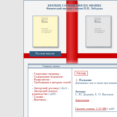
КРАТКИЕ СООБЩЕНИЯ ПО ФИЗИКЕ
Физический институт имени П.Н. Лебедева
Русская версия
Главное меню
-
Стартовая страница
-
-
Содержание журналов
-
-
Редколлегия
-
1
.
Название
-
Требования к авторам статей
Динамика газа и пыли при взаим
-
-
Авторский договор
(.doc) -
-
Авторский портал,
Авторы
руководство
(.pdf) -
С. Ю. Дедиков, Е. О. Васильев
-
Ссылки
-
-
Контакты
-
Аннотация
Скачать статью 1.21 Мб
(.pdf)