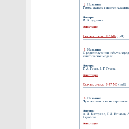
2
.
Название
Гамма-эксцесс в центре галактик
Авторы
В. В. Бурдюжа
Аннотация
Скачать статью 0.3 Мб
(.pdf)
3
.
Название
О радиоизлучении избытка заря
кинетической модели
Авторы
Г. А. Гусев, З. Г. Гусева
Аннотация
Скачать статью 0.47 Мб
(.pdf)
4
.
Название
Чувствительность эксперимента
Авторы
А. Д. Быстряков, Г. Д. Игнатов, 
Скробова
Аннотация