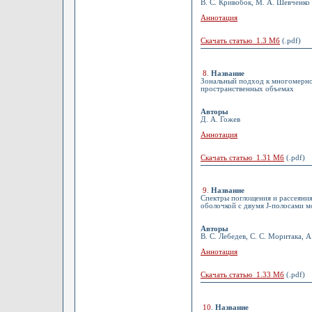
В. С. Кривобок, М. А. Шевченко
Аннотация
Скачать статью 1.3 Мб
(.pdf)
8
.
Название
Зональный подход к многомерно
пространственных объемах
Авторы
Д. А. Гожев
Аннотация
Скачать статью 1.31 Мб
(.pdf)
9
.
Название
Спектры поглощения и рассеяни
оболочкой с двумя J-полосами м
Авторы
В. С. Лебедев, С. С. Моритака, 
Аннотация
Скачать статью 1.33 Мб
(.pdf)
10
.
Название