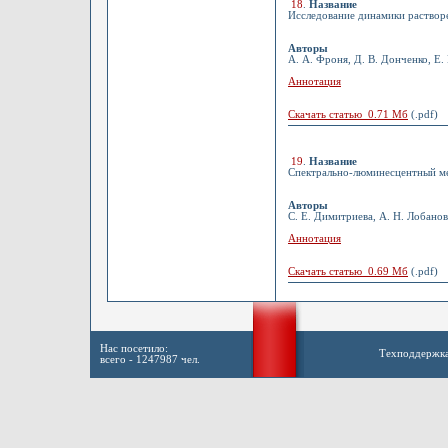
18
.
Название
Исследование динамики растворе
Авторы
А. А. Фроня, Д. В. Донченко, Е.
Аннотация
Скачать статью 0.71 Мб
(.pdf)
19
.
Название
Спектрально-люминесцентный ме
Авторы
С. Е. Димитриева, А. Н. Лобанов
Аннотация
Скачать статью 0.69 Мб
(.pdf)
Нас посетило:
Техподдержк
всего - 1247987 чел.