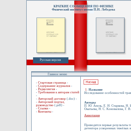
КРАТКИЕ СООБЩЕНИЯ ПО ФИЗИКЕ
Физический институт имени П.Н. Лебедева
Русская версия
Главное меню
-
Стартовая страница
-
-
Содержание журналов
-
-
Редколлегия
-
1
.
Название
-
Требования к авторам статей
Исследование особенностей трав
-
-
Авторский договор
(.doc) -
-
Авторский портал,
Авторы
руководство
(.pdf) -
П. Ю. Апель, Е. Н. Старкова, Н. 
-
Ссылки
-
Oкатьева, Н. С. Kоновалова, Г. 
-
Контакты
-
Аннотация
Приводятся первые результаты т
детектора ускоренных тяжёлых и