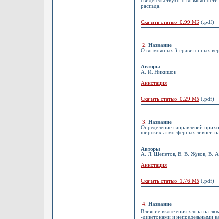
свидетельствуют о возможности 
распада.
Скачать статью 0.99 Мб
(.pdf)
2
.
Название
О возможных 3-гравитонных ве
Авторы
А. И. Никишов
Аннотация
Скачать статью 0.29 Мб
(.pdf)
3
.
Название
Определение направлений прихо
широких атмосферных ливней на
Авторы
А. Л. Щепетов, В. В. Жуков, В. А
Аннотация
Скачать статью 1.76 Мб
(.pdf)
4
.
Название
Влияние включения хлора на лю
-дикетонами и непредельными к