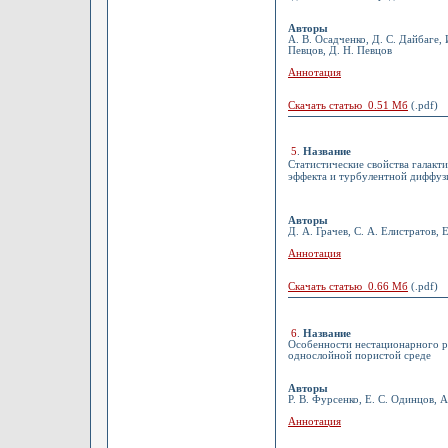
Авторы
А. В. Осадченко, Д. С. Дайбаге, 
Певцов, Д. Н. Певцов
Аннотация
Скачать статью 0.51 Мб
(.pdf)
5
.
Название
Статистические свойства галакт
эффекта и турбулентной диффуз
Авторы
Д. А. Грачев, С. А. Елистратов, 
Аннотация
Скачать статью 0.66 Мб
(.pdf)
6
.
Название
Особенности нестационарного р
однослойной пористой среде
Авторы
Р. В. Фурсенко, Е. С. Одинцов, А
Аннотация