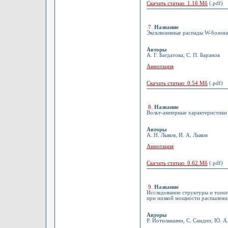
Скачать статью 1.16 Мб
(.pdf)
7
.
Название
Эксклюзивные распады W-бозона
Авторы
А. Г. Багдатова, С. П. Баранов
Аннотация
Скачать статью 0.54 Мб
(.pdf)
8
.
Название
Вольт-амперные характеристики
Авторы
А. Н. Лыков, И. А. Лыков
Аннотация
Скачать статью 0.62 Мб
(.pdf)
9
.
Название
Исследование структуры и топо
при низкой мощности распылени
Авторы
Р. Йотилакшми, С. Сандип, Ю. А.