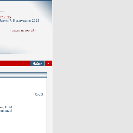
-
07.2025
авлен 7, 8 выпуски за 2025
д
-
архив новостей
-
+
а
Стр.3
на, Н. М.
асавицкий