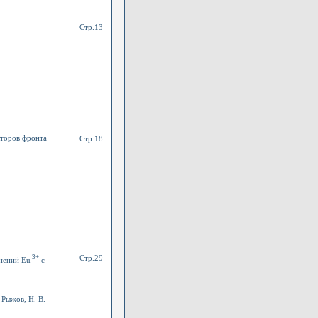
Стр.13
кторов фронта
Стр.18
3+
Стр.29
нений Eu
с
 Рыжов, Н. В.