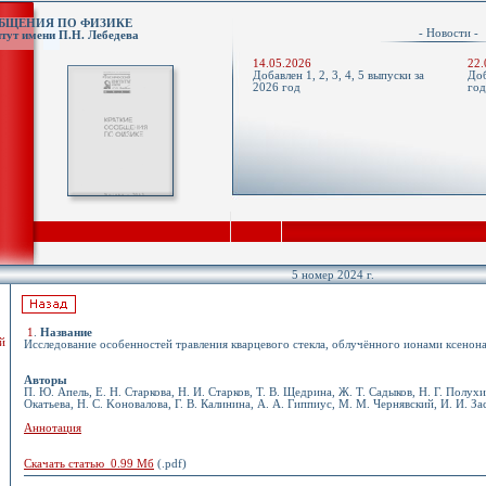
ОБЩЕНИЯ ПО ФИЗИКЕ
- Новости 
тут имени П.Н. Лебедева
14.05.2026
22.
Добавлен 1, 2, 3, 4, 5 выпуски за
Доб
2026 год
го
5 номер 2024 г.
1
.
Название
й
Исследование особенностей травления кварцевого стекла, облучённого ионами ксенон
Авторы
П. Ю. Апель, Е. Н. Старкова, Н. И. Старков, Т. В. Щедрина, Ж. Т. Садыков, Н. Г. Полухи
Oкатьева, Н. С. Kоновалова, Г. В. Калинина, А. А. Гиппиус, М. М. Чернявский, И. И. З
Аннотация
Скачать статью 0.99 Мб
(.pdf)