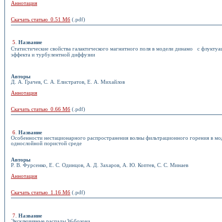
Аннотация
Скачать статью 0.51 Мб
(.pdf)
5
.
Название
Статистические свойства галактического магнитного поля в модели динамо с флуктуа
эффекта и турбулентной диффузии
Авторы
Д. А. Грачев, С. А. Елистратов, Е. А. Михайлов
Аннотация
Скачать статью 0.66 Мб
(.pdf)
6
.
Название
Особенности нестационарного распространения волны фильтрационного горения в мо
однослойной пористой среде
Авторы
Р. В. Фурсенко, Е. С. Одинцов, А. Д. Захаров, А. Ю. Коптев, С. С. Минаев
Аннотация
Скачать статью 1.16 Мб
(.pdf)
7
.
Название
Эксклюзивные распады W-бозона