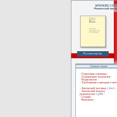
КРАТКИЕ СО
Физический инсти
Русская версия
Главное меню
-
Стартовая страница
-
-
Содержание журналов
-
-
Редколлегия
-
-
Требования к авторам стате
-
-
Авторский договор
(.doc) -
-
Авторский портал,
руководство
(.pdf) -
-
Ссылки
-
-
Контакты
-