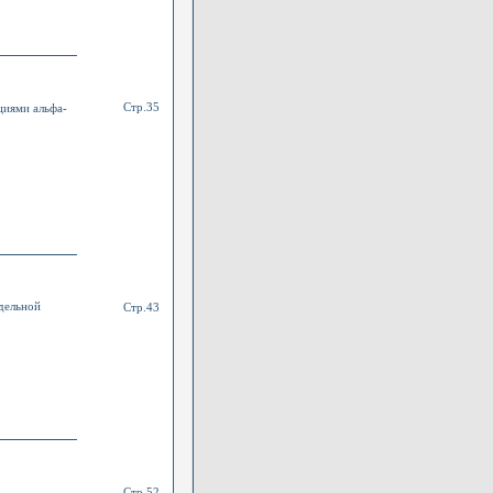
Стр.35
циями альфа-
дельной
Стр.43
Стр.52