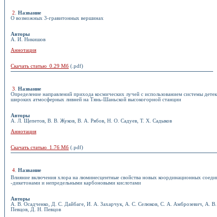
2
.
Название
О возможных 3-гравитонных вершинах
Авторы
А. И. Никишов
Аннотация
Скачать статью 0.29 Мб
(.pdf)
3
.
Название
Определение направлений прихода космических лучей с использованием системы дете
широких атмосферных ливней на Тянь-Шаньской высокогорной станции
Авторы
А. Л. Щепетов, В. В. Жуков, В. А. Рябов, Н. О. Садуев, Т. Х. Садыков
Аннотация
Скачать статью 1.76 Мб
(.pdf)
4
.
Название
Влияние включения хлора на люминесцентные свойства новых координационных соеди
-дикетонами и непредельными карбоновыми кислотами
Авторы
А. В. Осадченко, Д. С. Дайбаге, И. А. Захарчук, А. С. Селюков, С. А. Амброзевич, А. В.
Певцов, Д. Н. Певцов