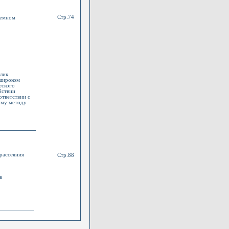
Стр.74
земном
клик
 широком
еского
йствии
ответствии с
ому методу
рассеяния
Стр.88
в