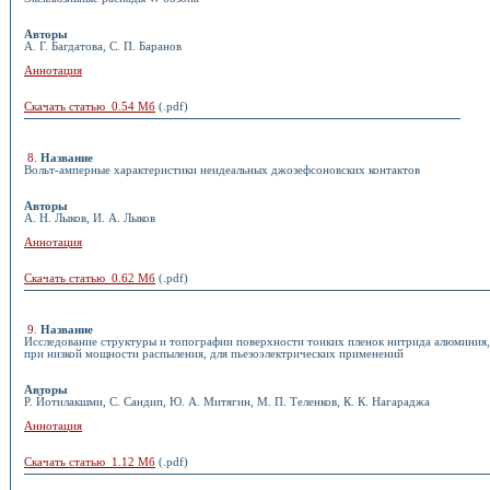
Авторы
А. Г. Багдатова, С. П. Баранов
Аннотация
Скачать статью 0.54 Мб
(.pdf)
8
.
Название
Вольт-амперные характеристики неидеальных джозефсоновских контактов
Авторы
А. Н. Лыков, И. А. Лыков
Аннотация
Скачать статью 0.62 Мб
(.pdf)
9
.
Название
Исследование структуры и топографии поверхности тонких пленок нитрида алюминия
при низкой мощности распыления, для пьезоэлектрических применений
Авторы
Р. Йотилакшми, С. Сандип, Ю. А. Митягин, М. П. Теленков, К. К. Нагараджа
Аннотация
Скачать статью 1.12 Мб
(.pdf)