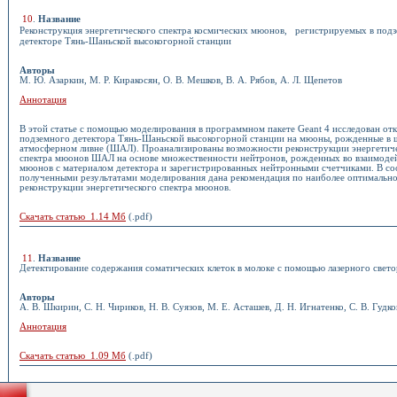
10
.
Название
Реконструкция энергетического спектра космических мюонов, регистрируемых в под
детекторе Тянь-Шаньской высокогорной станции
Авторы
М. Ю. Азаркин, М. Р. Киракосян, О. В. Мешков, В. А. Рябов, А. Л. Щепетов
Аннотация
В этой статье с помощью моделирования в программном пакете Geant 4 исследован от
подземного детектора Тянь-Шаньской высокогорной станции на мюоны, рожденные в
атмосферном ливне (ШАЛ). Проанализированы возможности реконструкции энергетич
спектра мюонов ШАЛ на основе множественности нейтронов, рожденных во взаимоде
мюонов с материалом детектора и зарегистрированных нейтронными счетчиками. В со
полученными результатами моделирования дана рекомендация по наиболее оптимальн
реконструкции энергетического спектра мюонов.
Скачать статью 1.14 Мб
(.pdf)
11
.
Название
Детектирование содержания соматических клеток в молоке с помощью лазерного свето
Авторы
А. В. Шкирин, С. Н. Чириков, Н. В. Суязов, М. Е. Асташев, Д. Н. Игнатенко, С. В. Гудко
Аннотация
Скачать статью 1.09 Мб
(.pdf)