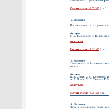
оптической экспресс-идентифика
Скачать статью 0.83 Мб
(.pdf)
2
.
Название
Влияние пористости и размера п
Авторы
М. С. Григорьева, И. Н. Завесто
Аннотация
Скачать статью 0.92 Мб
(.pdf)
3
.
Название
Зависимость свойств наночастиц
жидкости
Авторы
И. В. Созаев, С. М. Климентов, И
А. А. Попов, М. С. Савинов, Г. 
Аннотация
Скачать статью 0.95 Мб
(.pdf)
4
.
Название
Лазерно-абляционный синтез ко