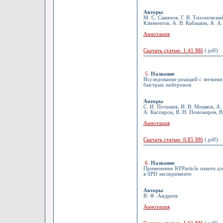
Авторы
М. С. Савинов, Г. В. Тихоновский
Климентов, А. В. Кабашин, А. А
Аннотация
Скачать статью 1.41 Мб
(.pdf)
5
.
Название
Исследование реакций с легким
быстрых нейтронов
Авторы
С. И. Поташев, И. В. Мешков, А.
А. Каспаров, В. Н. Пономарев, В
Аннотация
Скачать статью 0.85 Мб
(.pdf)
6
.
Название
Применение KFParticle пакета д
в SPD эксперименте
Авторы
В. Ф. Андреев
Аннотация