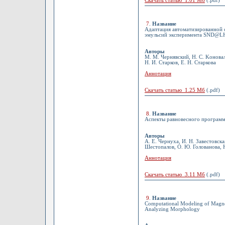
Скачать статью 1.01 Мб
(.pdf)
7
.
Название
Адаптация автоматизированной
эмульсий эксперимента SND@L
Авторы
М. М. Чернявский, Н. С. Kоновал
Н. И. Старков, Е. Н. Старкова
Аннотация
Скачать статью 1.25 Мб
(.pdf)
8
.
Название
Аспекты равновесного программ
Авторы
А. Е. Чернуха, И. Н. Завестовска
Шестопалов, О. Ю. Голованова, Н
Аннотация
Скачать статью 3.11 Мб
(.pdf)
9
.
Название
Computational Modeling of Magnet
Analyzing Morphology