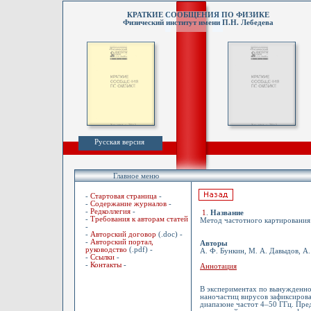
КРАТКИЕ СООБЩЕНИЯ ПО ФИЗИКЕ
Физический институт имени П.Н. Лебедева
Русская версия
Главное меню
-
Стартовая страница
-
-
Содержание журналов
-
-
Редколлегия
-
1
.
Название
-
Требования к авторам статей
Метод частотного картирования
-
-
Авторский договор
(.doc) -
-
Авторский портал,
Авторы
руководство
(.pdf) -
А. Ф. Бункин, М. А. Давыдов, А
-
Ссылки
-
-
Контакты
-
Аннотация
В экспериментах по вынужденно
наночастиц вирусов зафиксирова
диапазоне частот 4–50 ГГц. Пре