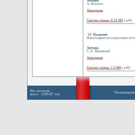
Авторы
A. Bouazza
Аннотация
Скачать статью 0.25 Мб
(.pdf)
10
.
Название
Нерегулярность в массовом сост
Авторы
С. Е. Пятовский
Аннотация
Скачать статью 1.5 Мб
(.pdf)
Нас посетило:
Техподдержк
всего - 1249187 чел.