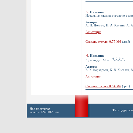
5
.
Название
Начальная стадия дугового разр
Авторы
А. Н. Долгов, Н. А. Клячин, А. А
Аннотация
Скачать статью 0.77 Мб
(.pdf)
6
.
Название
0
0
0
+
К распаду
K
+→ π
π
π
e
ν
Авторы
Е. К. Каркарьян, К. В. Киселев, 
Аннотация
Скачать статью 0.54 Мб
(.pdf)
Нас посетило:
Техподдержк
всего - 1249102 чел.