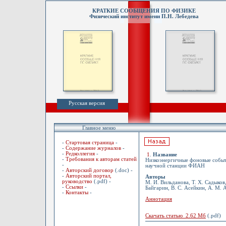
КРАТКИЕ СООБЩЕНИЯ ПО ФИЗИКЕ
Физический институт имени П.Н. Лебедева
Русская версия
Главное меню
-
Стартовая страница
-
-
Содержание журналов
-
-
Редколлегия
-
1
.
Название
-
Требования к авторам статей
Низкоэнергичные фоновые событ
-
научной станции ФИАН
-
Авторский договор
(.doc) -
-
Авторский портал,
Авторы
руководство
(.pdf) -
М. И. Вильданова, Т. Х. Садыков,
-
Ссылки
-
Байгарин, В. С. Асейкин, А. М. 
-
Контакты
-
Аннотация
Скачать статью 2.62 Мб
(.pdf)