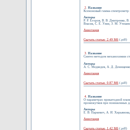
2
.
Название
Ксеноновый гамма-спектрометр 
Авторы
Р. Р. Егоров, В. В. Дмитренко, В
Власик, С. Е. Улин, З. М. Утешев
Аннотация
Скачать статью 2.49 Мб
(.pdf)
3
.
Название
Синтез методом механохимии с
Авторы
А. С. Медведев, А. Д. Денищенко,
Аннотация
Скачать статью 0.87 Мб
(.pdf)
4
.
Название
О параметрах прикатодной плаз
промежутков при пониженных д
Авторы
Е. В. Паркевич, А. И. Хирьянова
Аннотация
Скачать статью 1.42 Мб
(.pdf)