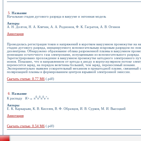
5
.
Название
Начальная стадия дугового разряда в вакууме и эктонная модель
Авторы
А. Н. Долгов, Н. А. Клячин, А. А. Родионов, Ф. К. Гасратов, А. В. Огинов
Аннотация
Проводилась регистрация токов и напряжений в коротком вакуумном промежутке на н
стадии дугового разряда, инициируемого вспомогательным искровым разрядом по по
диэлектрика. Обнаружено образование облака разреженной плазмы в вакуумном проме
ионизации остаточного газа электронами, испущенными из вспомогательного разряда.
Зарегистрировано прохождение в вакуумном промежутке катодного электронного пуч
ионов. Показано, что в направленном от катода к аноду в корпускулярном потоке элек
переносится заряд, на порядок величины больший, чем заряд, переносимый ионами.
Экспериментально выявлен ускорительный механизм в прикатодной плазме, связанный 
поляризацией плазмы и формированием центров взрывной электронной эмиссии.
Скачать статью 0.77 Мб
(.pdf)
6
.
Название
0
0
0
+
К распаду
K
+→ π
π
π
e
ν
Авторы
Е. К. Каркарьян, К. В. Киселев, В. Ф. Образцов, И. В. Сурков, М. И. Высоцкий
Аннотация
Скачать статью 0.54 Мб
(.pdf)