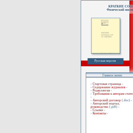
КРАТКИЕ СО
Физический инсти
Русская версия
Главное меню
-
Стартовая страница
-
-
Содержание журналов
-
-
Редколлегия
-
-
Требования к авторам стате
-
-
Авторский договор
(.doc) -
-
Авторский портал,
руководство
(.pdf) -
-
Ссылки
-
-
Контакты
-