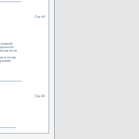
Стр.44
ачальной
верхности
жутке из-за
ка и пучка
тронами
с
Стр.60