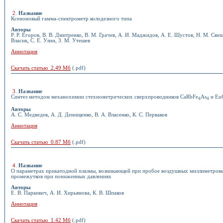
2
.
Название
Ксеноновый гамма-спектрометр колодезного типа
Авторы
Р. Р. Егоров, В. В. Дмитренко, В. М. Грачев, А. И. Маджидов, А. Е. Шустов, Н. М. Свеш
Власик, С. Е. Улин, З. М. Утешев
Аннотация
Скачать статью 2.49 Мб
(.pdf)
3
.
Название
Синтез методом механохимии стехиометрических сверхпроводников CaRbFe
As
и Eu
4
4
Авторы
А. С. Медведев, А. Д. Денищенко, В. А. Власенко, К. С. Перваков
Аннотация
Скачать статью 0.87 Мб
(.pdf)
4
.
Название
О параметрах прикатодной плазмы, возникающей при пробое воздушных миллиметров
промежутков при пониженных давлениях
Авторы
Е. В. Паркевич, А. И. Хирьянова, К. В. Шпаков
Аннотация
Скачать статью 1.42 Мб
(.pdf)