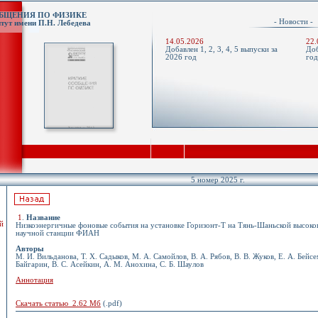
ОБЩЕНИЯ ПО ФИЗИКЕ
- Новости 
тут имени П.Н. Лебедева
14.05.2026
22.
Добавлен 1, 2, 3, 4, 5 выпуски за
Доб
2026 год
го
5 номер 2025 г.
1
.
Название
й
Низкоэнергичные фоновые события на установке Горизонт-Т на Тянь-Шаньской высок
научной станции ФИАН
Авторы
М. И. Вильданова, Т. Х. Садыков, М. А. Самойлов, В. А. Рябов, В. В. Жуков, Е. А. Бейсе
Байгарин, В. С. Асейкин, А. М. Анохина, С. Б. Шаулов
Аннотация
Скачать статью 2.62 Мб
(.pdf)