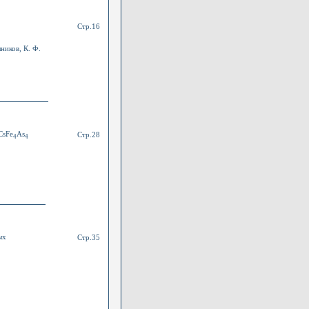
Стр.16
ников, К. Ф.
CsFe
As
Стр.28
4
4
ых
Стр.35