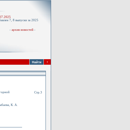
-
07.2025
авлен 7, 8 выпуски за 2025
д
-
архив новостей
-
+
огорной
Стр.3
мбаева, К. А.