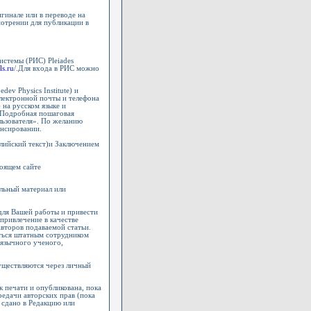
гинале или в переводе на
смотрении для публикации в
истемы (РИС) Pleiades
ls.ru
/.Для входа в РИС можно
ev Physics Institute) и
лектронной почты и телефона
 на русском языке и
. Подробная пошаговая
льзователя». По желанию
ансировании.
лийский текст)и Заключением
тоящем сайте
льный материал или
для Вашей работы и привести
 привлечение в качестве
авторов подаваемой статьи.
яться штатным сотрудником
оязычного ученого,
уществляются через личный
к печати и опубликована, пока
едачи авторских прав (пока
т сдано в Редакцию или