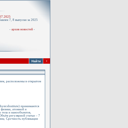
-
07.2025
авлен 7, 8 выпуски за 2025
д
-
архив новостей
-
+
елем, расположены в открытом
ysicsInstitute) принимаются
 физики, атомной и
о тела и нанообъектов,
Объём регулярной статьи – 7
аниц. Срочность публикации