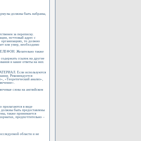
ормулы должны быть набраны,
ственен за переписку.
ации, почтовый адрес с
х организациях, то должно
тает или умер, необходимо
 ТЕЛЕФОН. Желательно также
 содержать ссылок на другие
вания и какие ответы на них
ТЕРИАЛ. Если используются
нании. Рекомендуется
е», «Теоретический анализ»,
лючение».
лючевые слова на английском
о прилагаются в виде
и должны быть предоставлены
ены, также принимается
форматах, предпочтительно –
исследуемой области и не