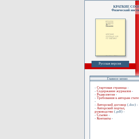
КРАТКИЕ СО
Физический инсти
Русская версия
Главное меню
-
Стартовая страница
-
-
Содержание журналов
-
-
Редколлегия
-
-
Требования к авторам стате
-
-
Авторский договор
(.doc) -
-
Авторский портал,
руководство
(.pdf) -
-
Ссылки
-
-
Контакты
-