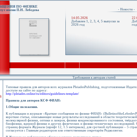
ОБЩЕНИЯ ПО ФИЗИКЕ
- Новости 
тут имени П.Н. Лебедева
14.05.2026
22.
Добавлен 1, 2, 3, 4, 5 выпуски за
Доб
2026 год
го
Требования к авторам статей
Типовые правила для авторов всех журналов PleiadesPublishing, подготовленные Издат
доступе на сайте по адресу:
http://pleiades.online/ru/editors/guidelines-template/
й
Правила для авторов КСФ ФИАН:
1.Общие положения.
К публикации в журнале «Краткие сообщения по физике ФИАН» (BulletinoftheLebedevPh
короткие статьи, описывающие новые результаты исследований в области теоретической
молекулярной физики, оптики и лазеров, физики конденсированного состояния, твёрдог
биофизики, ядерной физики и других физических и физико-технических исследований. 
страниц формата Журнала (шрифт 12, 1.5 интервала), для срочной публикации – 5 стр
согласуется с Главным редактором или ответственным секретарём Редколлегии.