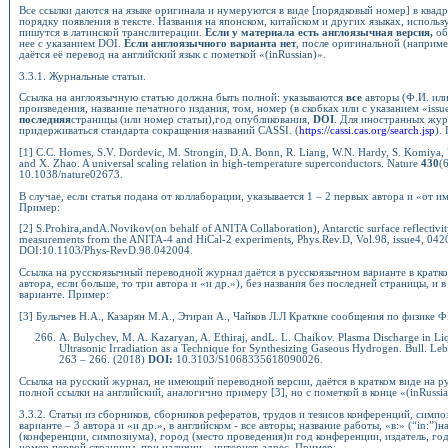
Все ссылки даются на языке оригинала и нумеруются в виде [порядковый номер] в квад
порядку появления в тексте. Названия на японском, китайском и других языках, испол
пишутся в латинской транслитерации.
Если у материала есть англоязычная версия,
об
нее с указанием DOI.
Если англоязычного варианта нет
, после оригинальной (наприме
даётся её перевод на английский язык с пометкой «(inRussian)».
3.3.1. Журнальные статьи.
Ссылка на англоязычную статью должна быть полной: указываются
все
авторы (Ф.И. или
произведения, название печатного издания, том, номер (в скобках или с указанием «issu
последняя
страницы (или номер статьи),год опубликования,
DOI
. Для иностранных жу
придерживаться стандарта сокращения названий CASSI. (
https://cassi.cas.org/search.jsp
).
[1] C.C. Homes, S.V. Dordevic, M. Strongin, D.A. Bonn, R. Liang, W.N. Hardy, S. Komiya,
and X. Zhao. A universal scaling relation in high-temperature superconductors. Nature
430
(
10.1038/nature02673.
В случае, если статья подана от коллаборации, указывается 1 – 2 первых автора и «от
Пример:
[2] S.Prohira,andA.Novikov(on behalf of ANITA Collaboration), Antarctic surface reflectivit
measurements from the ANITA-4 and HiCal-2 experiments, Phys.Rev.D, Vol.98, issue4, 042
DOI:10.1103/Phys-RevD.98.042004.
Ссылка на русскоязычный переводной журнал даётся в русскоязычном варианте в кратк
автора, если больше, то три автора и «и др.»), без названия без последней страницы, и 
варианте. Пример:
[3] Булычев Н.А., Казарян М.А., Этираи А., Чайков Л.Л Краткие сообщения по физике
A. Bulychev, M. A. Kazaryan, A. Ethiraj, andL. L. Chaikov. Plasma Discharge in L
Ultrasonic Irradiation as a Technique for Synthesizing Gaseous Hydrogen. Bull. Leb. 
263 – 266. (2018)
DOI
:
10.3103/S1068335618090026.
Ссылка на русский журнал, не имеющий переводной версии, даётся в кратком виде на р
полной ссылки на английский, аналогично примеру [3], но с пометкой в конце «(inRussia
3.3.2. Статьи из сборников, сборников рефератов, трудов и тезисов конференций, симпоз
варианте – 3 автора и «и др.», в английском - все авторы; название работы, «в:» (“in:”)
(конференции, симпозиума), город (место проведения)и год конференции, издатель, год;
номер первой страницы, при наличии – интернет-адрес. Пример: