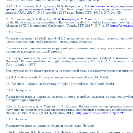
[4] М.Н. Кириченко, Н.А. Булычев, М.А. Казарян, и др.
Влияние наночастиц оксида желез
крови по данным светорассеяния
). В:
XIII Международная конференция по импульсным 
лазеров AMPL-2017,
10-15 сентября 2017 года, Томск (ТГУ, 2017), D-7, стр. 85.
M. N. Kirichenko, N. A.Bulychev,
M. A. Kazaryan
,
A. V. Masalov
, L. L.Chaikov. Effect of t
on the blood coagulation according to light scattering data. In: Pulsed Lasers and Laser Ap
Abstracts of XIII International Conference, (Tomsk, STT, 2017), D-7, p. 85.
https://symp.iao
3.3.3. Книги
Указываются автор(-ы) (Ф.И. или Ф.И.О.), название книги, в скобках: издатель, год опу
номер издания; при необходимости - часть, глава, страница.
Ссылки на книги, переведенные на русский язык, должны сопровождаться ссылками на 
указанием выходных данных.Примеры:
[5] Спектроскопия оптического смешения и корреляция фотонов.
Подред. Г. Камминсаи
Переводс
: Photon correlation and light beating spectroscopy.
Ed. By H. Z. Cummins and E. 
York - London, 1974).
Если русская книга была переведена на английский язык, указываются русский и англий
[6] И.Л. Фабелинский. Молекулярное рассеяние света (Наука, М. 1965).
I.L. Fabelinskii, Molecular Scattering of light. (PlenumPress, New-York, 1968).
3.3.4. Препринты
Указываются авторы, название, издатель и номер, в скобках: издатель, город, год опубл
интернет-адрес.Пример:
[7]
А. А. Кологривов, А. А. Рупасов, Г. В. Склизков.
Восстановление непрерывных спектро
излучения по регистрируемым спектрограммам, полученным с помощью пропускающей
Препринт ФИАН
№ 2. (ФИАН, Москва, 2017).
http://preprints.lebedev.ru/?p=6299
.
3.3.5. Патенты
Указываются авторы, название, страна и номер, дата. Пример:
[8]А.Н. Лобанов, К.В. Коваленко, Л.Л. Чайков, С.В. Кривохижа,М.Н. Кириченко. «Спос