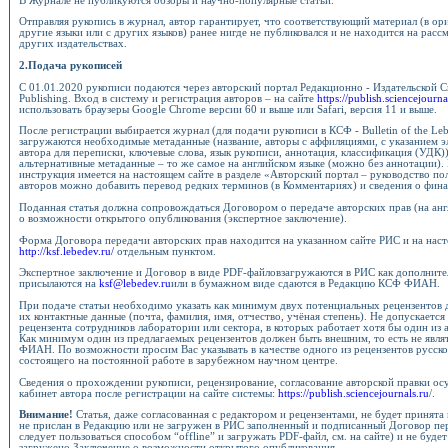
В Журнале не публикуются обзоры и научно-популярные статьи.
Отправляя рукопись в журнал, автор гарантирует, что соответствующий материал (в ори
другие языки или с других языков) ранее нигде не публиковался и не находится на рас
других издательствах.
2.Подача рукописей
С 01.01.2020 рукописи подаются через авторский портал Редакционно - Издательской С
Publishing. Вход в систему и регистрация авторов – на сайте
https://publish.sciencejourna
использовать браузеры Google Chrome версии 60 и выше или Safari, версия 11 и выше.
После регистрации выбирается журнал (для подачи рукописи в КСФ - Bulletin of the Lebed
загружаются необходимые метаданные (название, авторы с аффиляциями, с указанием э
автора для переписки, ключевые слова, язык рукописи, аннотация, классификация (УДК))
альтернативные метаданные – то же самое на английском языке (можно без аннотации)
инструкция имеется на настоящем сайте в разделе «Авторский портал – руководство по
авторов можно добавить перевод редких терминов (в Комментариях) и сведения о фин
Поданная статья должна сопровождаться Договором о передаче авторских прав (на анг
о возможности открытого опубликования (экспертное заключение).
Форма Договора передачи авторских прав находится на указанном сайте РИС и на нас
http://ksf.lebedev.ru/
отдельным пунктом.
Экспертное заключение и Договор в виде PDF-файловзагружаются в РИС как дополните
присылаются на
ksf@lebedev.ru
или в бумажном виде сдаются в Редакцию КСФ ФИАН.
При подаче статьи необходимо указать как минимум двух потенциальных рецензентов 
их контактные данные (почта, фамилия, имя, отчество, учёная степень). Не допускается
рецензента сотрудников лаборатории или сектора, в которых работает хотя бы один из 
Как минимум один из предлагаемых рецензентов должен быть внешним, то есть не явл
ФИАН. По возможности просим Вас указывать в качестве одного из рецензентов русск
состоящего на постоянной работе в зарубежном научном центре.
Сведения о прохождении рукописи, рецензирование, согласование авторской правки ос
кабинет автора после регистрации на сайте системы:
https://publish.sciencejournals.ru
/.
Внимание!
Статья, даже согласованная с редактором и рецензентами, не будет принята 
не прислан в Редакцию или не загружен в РИС заполненный и подписанный Договор пер
следует пользоваться способом “offline” и загружать PDF-файл, см. на сайте) и не буде
загружено Заключение о возможности открытого опубликования.