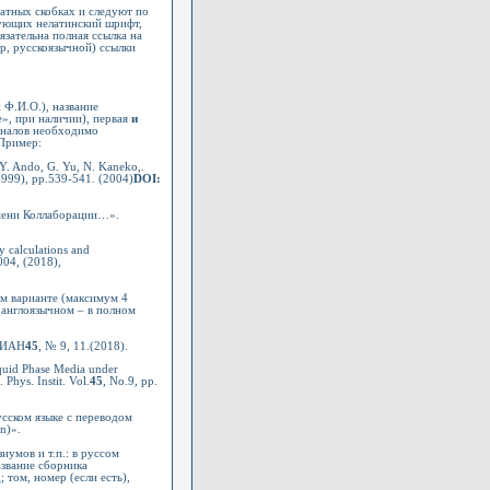
ратных скобках и следуют по
ьзующих нелатинский шрифт,
язательна полная ссылка на
р, русскоязычной) ссылки
 Ф.И.О.), название
e», при наличии), первая
и
рналов необходимо
 Пример:
 Y. Ando, G. Yu, N. Kaneko,.
6999), pp.539-541. (2004)
DOI
:
 имени Коллаборации…».
y calculations and
004, (2018),
ом варианте (максимум 4
в англоязычном – в полном
 ФИАН
45
, № 9, 11.(2018).
iquid Phase Media under
Phys. Instit. Vol.
45
, No.9, pp.
усском языке с переводом
n)».
иумов и т.п.: в руссом
название сборника
 том, номер (если есть),