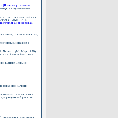
а (lll) на свертываемость
лазерам и применениям
he ferrous oxide nanoparticles
plications –"AMPL-2017":
.ru/ru/ampl/13/proceedings
.
бликования; при наличии - том,
оригинальные издания с
Э. Пайка. –
(М., Мир, 1978).
R. Pike
,(Plenum Press, New
ский вариант. Пример:
икования, при наличии –
в мягкого рентгеновского
 дифракционной решетки.
об определения содержания