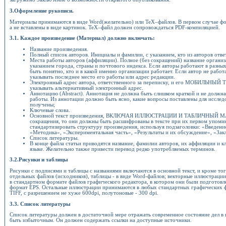
3.Оформление рукописи.
Материалы принимаются в виде Word(желательно) или TeX–файлов. В первом случае ф
а не вставлены в виде картинок. TeX–файл должен сопровождаться PDF-компиляцией.
3.1. Каждое произведение (Материал) должно включать:
Название произведения.
Полный список авторов. Инициалы и фамилии, с указанием, кто из авторов ответ
Места работы авторов (аффиляции). Полное (без сокращений) название организ
указанием города, страны и почтового индекса. Если авторы работают в разны
быть понятно, кто и в какой именно организации работает. Если автор не рабо
указывать последнее место его работы или адрес редакции.
Электронный адрес автора, ответственного за переписку, и его МОБИЛЬНЫЙ
указывать альтернативный электронный адрес.
Аннотацию (Abstract). Аннотация не должна быть слишком краткой и не должна
работы. Из аннотации должно быть ясно, какие вопросы поставлены для исследо
получены;
Ключевые слова.
Основной текст произведения, ВКЛЮЧАЯ ИЛЛЮСТРАЦИИ И ТАБЛИЧНЫЙ МА
сокращения, то они должны быть расшифрованы в тексте при их первом упоми
стандартизировать структуру произведения, используя подзаголовки: «Введени
«Методика», «Экспериментальная часть», «Результаты и их обсуждение», «Зак
Список литературы.
В конце файла статьи приводятся название, фамилии авторов, их аффиляции и к
языке. Желательно также привести перевод редко употребляемых терминов.
3.2.Рисунки и таблицы
Рисунки с подписями и таблицы с названиями включаются в основной текст, и кроме тог
отдельных файлов (исходников), таблицы - в виде Word-файлов; векторные иллюстраци
в стандартном формате файлов графического редактора, в котором они были подготовл
формат EPS. Остальные иллюстрации принимаются в любых стандартных графических 
TIFF, с разрешением не хуже 600dpi, полутоновые - 300 dpi.
3.3. Список литературы
Список литературы должен в достаточной мере отражать современное состояние дел в 
быть избыточным. Он должен содержать ссылки на доступные источники.