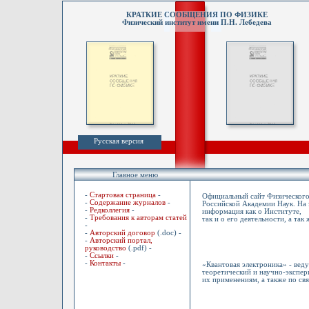
КРАТКИЕ СООБЩЕНИЯ ПО ФИЗИКЕ
Физический институт имени П.Н. Лебедева
Русская версия
Главное меню
-
Стартовая страница
-
Официальный сайт Физического 
-
Содержание журналов
-
Российской Академии Наук. На 
-
Редколлегия
-
информация как о Институте,
-
Требования к авторам статей
так и о его деятельности, а так
-
-
Авторский договор
(.doc) -
-
Авторский портал,
руководство
(.pdf) -
-
Ссылки
-
-
Контакты
-
«Квантовая электроника» - вед
теоретический и научно-экспер
их применениям, а также по св