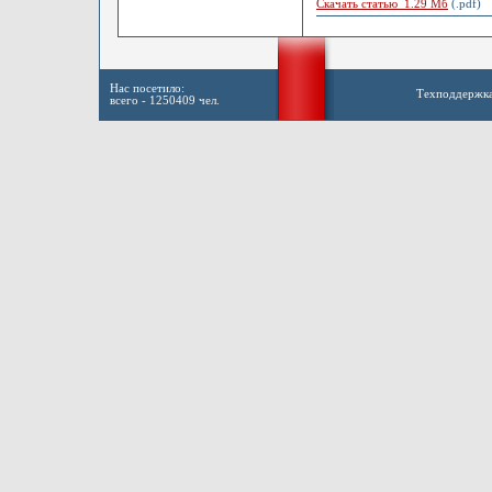
Скачать статью 1.29 Мб
(.pdf)
Нас посетило:
Техподдержк
всего - 1250409 чел.