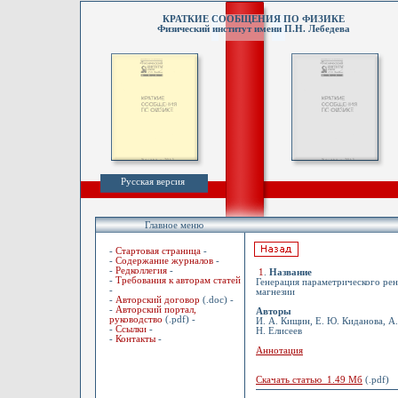
КРАТКИЕ СООБЩЕНИЯ ПО ФИЗИКЕ
Физический институт имени П.Н. Лебедева
Русская версия
Главное меню
-
Стартовая страница
-
-
Содержание журналов
-
-
Редколлегия
-
1
.
Название
-
Требования к авторам статей
Генерация параметрического ре
-
магнезии
-
Авторский договор
(.doc) -
-
Авторский портал,
Авторы
руководство
(.pdf) -
И. А. Кищин, Е. Ю. Киданова, А.
-
Ссылки
-
Н. Елисеев
-
Контакты
-
Аннотация
Скачать статью 1.49 Мб
(.pdf)