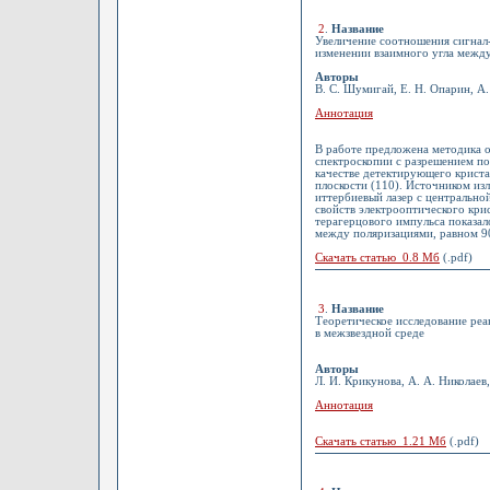
2
.
Название
Увеличение соотношения сигнал-
изменении взаимного угла межд
Авторы
В. С. Шумигай, Е. Н. Опарин, А
Аннотация
В работе предложена методика 
спектроскопии с разрешением п
качестве детектирующего криста
плоскости (110). Источником и
иттербиевый лазер с центрально
свойств электрооптического кри
терагерцового импульса показал
между поляризациями, равном 9
Скачать статью 0.8 Мб
(.pdf)
3
.
Название
Теоретическое исследование ре
в межзвездной среде
Авторы
Л. И. Крикунова, А. А. Николаев
Аннотация
Скачать статью 1.21 Мб
(.pdf)