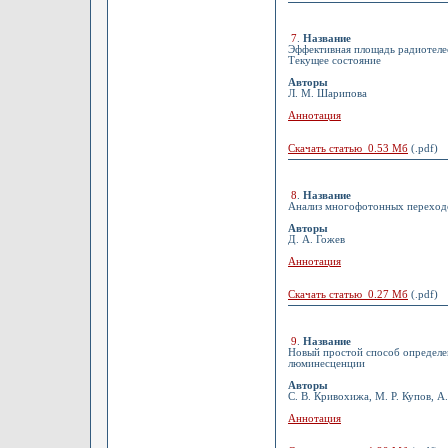
7
.
Название
Эффективная площадь радиотеле
Текущее состояние
Авторы
Л. М. Шарипова
Аннотация
Скачать статью 0.53 Мб
(.pdf)
8
.
Название
Анализ многофотонных переходо
Авторы
Д. А. Гожев
Аннотация
Скачать статью 0.27 Мб
(.pdf)
9
.
Название
Новый простой способ определе
люминесценции
Авторы
С. В. Кривохижа, М. Р. Купов, А.
Аннотация