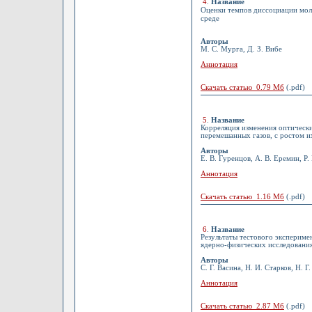
4
.
Название
Оценки темпов диссоциации мол
среде
Авторы
М. С. Мурга, Д. З. Вибе
Аннотация
Скачать статью 0.79 Мб
(.pdf)
5
.
Название
Корреляция изменения оптически
перемешанных газов, с ростом и
Авторы
Е. В. Гуренцов, А. В. Еремин, Р.
Аннотация
Скачать статью 1.16 Мб
(.pdf)
6
.
Название
Результаты тестового экспериме
ядерно-физических исследовани
Авторы
С. Г. Васина, Н. И. Старков, Н. 
Аннотация
Скачать статью 2.87 Мб
(.pdf)