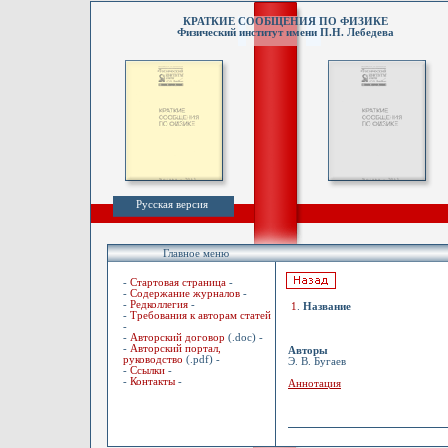
КРАТКИЕ СООБЩЕНИЯ ПО ФИЗИКЕ
Физический институт имени П.Н. Лебедева
Русская версия
Главное меню
-
Стартовая страница
-
-
Содержание журналов
-
-
Редколлегия
-
1
.
Название
-
Требования к авторам статей
-
-
Авторский договор
(.doc) -
-
Авторский портал,
Авторы
руководство
(.pdf) -
Э. В. Бугаев
-
Ссылки
-
-
Контакты
-
Аннотация