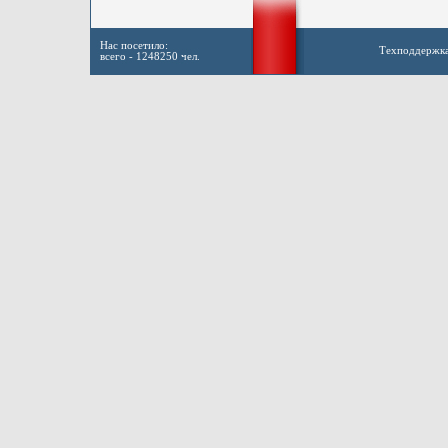
Нас посетило:
Техподдержк
всего - 1248250 чел.