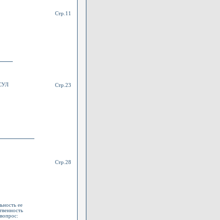
Стр.11
СУЛ
Стр.23
Стр.28
ьность ее
ственность
 вопрос: