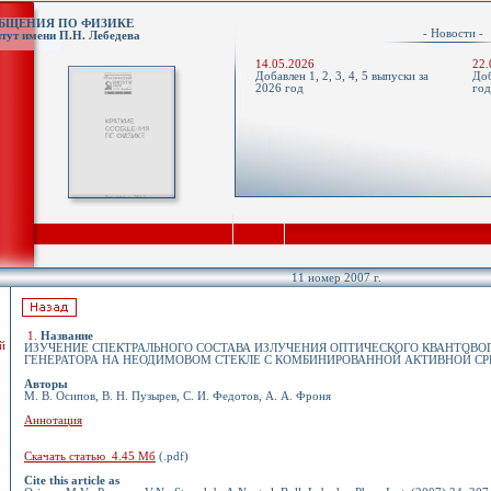
ОБЩЕНИЯ ПО ФИЗИКЕ
- Новости 
тут имени П.Н. Лебедева
14.05.2026
22.
Добавлен 1, 2, 3, 4, 5 выпуски за
Доб
2026 год
го
11 номер 2007 г.
1
.
Название
й
ИЗУЧЕНИЕ СПЕКТРАЛЬНОГО СОСТАВА ИЗЛУЧЕНИЯ ОПТИЧЕСКОГО КВАНТОВО
ГЕНЕРАТОРА НА НЕОДИМОВОМ СТЕКЛЕ С КОМБИНИРОВАННОЙ АКТИВНОЙ С
Авторы
М. В. Осипов, В. Н. Пузырев, С. И. Федотов, А. А. Фроня
Аннотация
Скачать статью 4.45 Мб
(.pdf)
Cite this article as