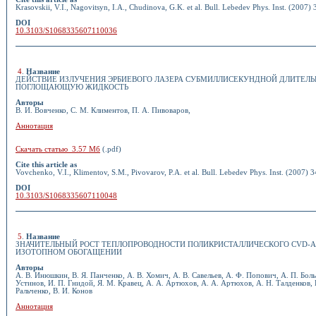
Krasovskii, V.I., Nagovitsyn, I.A., Chudinova, G.K. et al. Bull. Lebedev Phys. Inst. (2007) 
DOI
10.3103/S1068335607110036
4
.
Название
ДЕЙСТВИЕ ИЗЛУЧЕНИЯ ЭРБИЕВОГО ЛАЗЕРА СУБМИЛЛИСЕКУНДНОЙ ДЛИТЕЛЬ
ПОГЛОЩАЮЩУЮ ЖИДКОСТЬ
Авторы
В. И. Вовченко, С. М. Климентов, П. А. Пивоваров,
Аннотация
Скачать статью 3.57 Мб
(.pdf)
Cite this article as
Vovchenko, V.I., Klimentov, S.M., Pivovarov, P.A. et al. Bull. Lebedev Phys. Inst. (2007) 3
DOI
10.3103/S1068335607110048
5
.
Название
ЗНАЧИТЕЛЬНЫЙ РОСТ ТЕПЛОПРОВОДНОСТИ ПОЛИКРИСТАЛЛИЧЕСКОГО CVD-
ИЗОТОПНОМ ОБОГАЩЕНИИ
Авторы
А. В. Инюшкин, В. Я. Панченко, А. В. Хомич, А. В. Савельев, А. Ф. Попович, А. П. Боль
Устинов, И. П. Гнидой, Я. М. Кравец, А. А. Артюхов, А. А. Артюхов, А. Н. Талденков, В
Ральченко, В. И. Конов
Аннотация