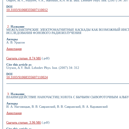
Osipov, M.V., Puzyrev, V.N., Starodub, A.N. et al. Bull. Lebedev Phys. Inst. (2007) 34: 307
DOI
10.3103/S1068335607110012
2
.
Название
МЕЖГАЛАКТИЧСКИЕ ЭЛЕКТРОМАГНИТНЫЕ КАСКАДЫ КАК ВОЗМОЖНЫЙ ИНС
ИССЛЕДОВАНИЯ ФОНОВОГО РАДИОИЗЛУЧЕНИЯ
Авторы
А. В. Урысон
Аннотация
Скачать статью 8.74 Мб
(.pdf)
Cite this article as
Uryson, A.V. Bull. Lebedev Phys. Inst. (2007) 34: 312
DOI
10.3103/S1068335607110024
3
.
Название
ВЗАИМОДЕЙСТВИЕ НАНОЧАСТИЦ ЗОЛОТА С БЫЧЬИМ СЫВОРОТОЧНЫМ АЛЬ
Авторы
И. А. Наговицын, В. В. Савранский, В. В. Савранский, В. А. Караванский
Аннотация
Скачать статью 3.96 Мб
(.pdf)
Cite this article as