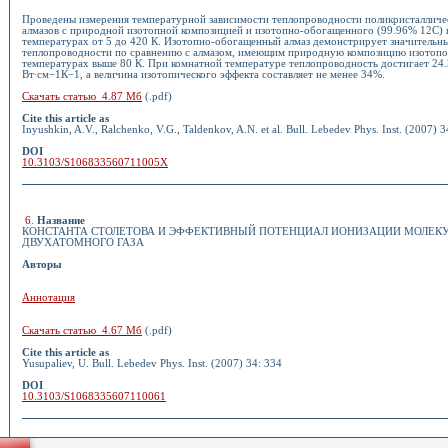
Проведены измерения температурной зависимости теплопроводности поликристаллич
алмазов с природной изотопной композицией и изотопно-обогащенного (99.96% 12С) 
температурах от 5 до 420 К. Изотопно-обогащенный алмаз демонстрирует значительн
теплопроводности по сравнению с алмазом, имеющим природную композицию изотопо
температурах выше 80 К. При комнатной температуре теплопроводность достигает 24.
Вт∙см−1К−1, а величина изотопического эффекта составляет не менее 34%.
Скачать статью 4.87 Мб
(.pdf)
Cite this article as
Inyushkin, A.V., Ralchenko, V.G., Taldenkov, A.N. et al. Bull. Lebedev Phys. Inst. (2007) 3
DOI
10.3103/S106833560711005X
6
.
Название
КОНСТАНТА СТОЛЕТОВА И ЭФФЕКТИВНЫЙ ПОТЕНЦИАЛ ИОНИЗАЦИИ МОЛЕК
ДВУХАТОМНОГО ГАЗА
Авторы
Аннотация
Скачать статью 4.67 Мб
(.pdf)
Cite this article as
Yusupaliev, U. Bull. Lebedev Phys. Inst. (2007) 34: 334
DOI
10.3103/S1068335607110061