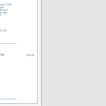
еских CVD-
при
ый рост
в, при
3
4: 329
УЛЫ
Стр.44