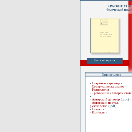
КРАТКИЕ СО
Физический инсти
Русская версия
Главное меню
-
Стартовая страница
-
-
Содержание журналов
-
-
Редколлегия
-
-
Требования к авторам стате
-
-
Авторский договор
(.doc) -
-
Авторский портал,
руководство
(.pdf) -
-
Ссылки
-
-
Контакты
-