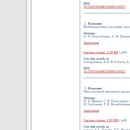
DOI
10.3103/S1068335609110013
2
.
Название
Комбинационное рассеяние света
Авторы
А. Н. Георгобиани, А. М. Евлоев
Аннотация
Скачать статью 3.59 Мб
(.pdf)
Cite this article as
Georgobiania, A.N. & Evloeva, A.
DOI
10.3103/S1068335609110025
3
.
Название
Многоцелевой имплантер для ра
Авторы
И. А. Иванов, С. В. Полосаткин, 
И. Горбовски, Р. В. Воскобойнико
Аннотация
Скачать статью 1.83 Мб
(.pdf)
Cite this article as
vanova, I.A., Astrelin, V.T., Burda