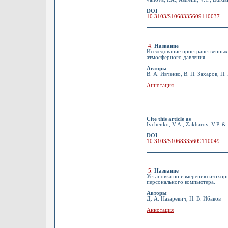
DOI
10.3103/S1068335609110037
4
.
Название
Исследование пространственных 
атмосферного давления.
Авторы
В. А. Ивченко, В. П. Захаров, П.
Аннотация
Cite this article as
Ivchenko, V.A., Zakharov, V.P. & 
DOI
10.3103/S1068335609110049
5
.
Название
Установка по измерению изохорн
персонального компьютера.
Авторы
Д. А. Назаревич, Н. В. Ибавов
Аннотация