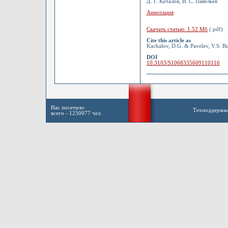
Д. Г. Качалов, В. С. Павельев
Аннотация
Скачать статью 1.52 Мб
(.pdf)
Cite this article as
Kachalov, D.G. & Pavelev, V.S. Bu
DOI
10.3103/S1068335609110116
Нас посетило:
Техподдержк
всего - 1250077 чел.