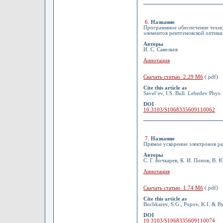
6
.
Название
Программное обеспечение техн
элементов рентгеновской оптики
Авторы
И. С. Савельев
Аннотация
Скачать статью 2.29 Мб
(.pdf)
Cite this article as
Savel’ev, I.S. Bull. Lebedev Phys.
DOI
10.3103/S1068335609110062
7
.
Название
Прямое ускорение электронов р
Авторы
С. Г. Бочкарев, К. И. Попов, В. 
Аннотация
Скачать статью 1.74 Мб
(.pdf)
Cite this article as
Bochkarev, S.G., Popov, K.I. & By
DOI
10.3103/S1068335609110074