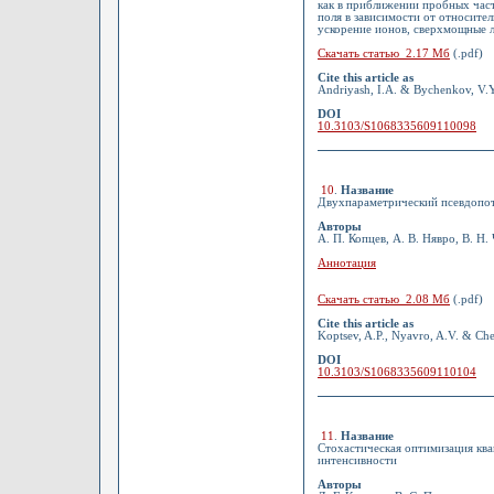
как в приближении пробных част
поля в зависимости от относител
ускорение ионов, сверхмощные 
Скачать статью 2.17 Мб
(.pdf)
Cite this article as
Andriyash, I.A. & Bychenkov, V.Y.
DOI
10.3103/S1068335609110098
10
.
Название
Двухпараметрический псевдопо
Авторы
А. П. Копцев, А. В. Нявро, В. Н.
Аннотация
Скачать статью 2.08 Мб
(.pdf)
Cite this article as
Koptsev, A.P., Nyavro, A.V. & Che
DOI
10.3103/S1068335609110104
11
.
Название
Стохастическая оптимизация кв
интенсивности
Авторы