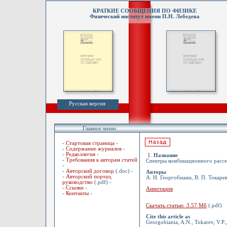
КРАТКИЕ СООБЩЕНИЯ ПО ФИЗИКЕ
Физический институт имени П.Н. Лебедева
Русская версия
Главное меню
-
Стартовая страница
-
-
Содержание журналов
-
-
Редколлегия
-
1
.
Название
-
Требования к авторам статей
Спектры комбинационного рассе
-
-
Авторский договор
(.doc) -
Авторы
-
Авторский портал,
А. Н. Георгобиани, В. П. Токарев
руководство
(.pdf) -
-
Ссылки
-
Аннотация
-
Контакты
-
Скачать статью 3.57 Мб
(.pdf)
Cite this article as
Georgobiania, A.N., Tokarev, V.P.,