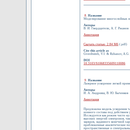
8
.
Название
Моделирование многослойных ин
Авторы
В. И. Гвердцители, А. Г. Ржанов
Аннотация
Скачать статью 2.84 Мб
(.pdf)
Cite this article as
Gverdtsiteli, V.I. & Rzhanov, A.G.
DOI
10.3103/S1068335609110086
9
.
Название
Лазерное ускорение легкой прим
Авторы
И. А. Андрияш, В. Ю. Быченков
Аннотация
Предложена модель ускорения ча
ионного состава под действием 
Исследуется как режим чисто ку
высоких энергий электронов, та
зарядов, заданного конечной х
приближенные аналитические по
пространственные и спектральны