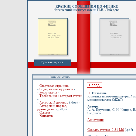
КРАТКИЕ СООБЩЕНИЯ ПО ФИЗИКЕ
Физический институт имени П.Н. Лебедева
Русская версия
Главное меню
-
Стартовая страница
-
-
Содержание журналов
-
-
Редколлегия
-
1
.
Название
-
Требования к авторам статей
Кинетика низкотемпературной 
-
монокристаллах CdZnTe
-
Авторский договор
(.doc) -
-
Авторский портал,
Авторы
руководство
(.pdf) -
А. А. Пручкина, С. И. Ченцов, В.
-
Ссылки
-
Скориков
-
Контакты
-
Аннотация
Скачать статью 0.81 Мб
(.pdf)