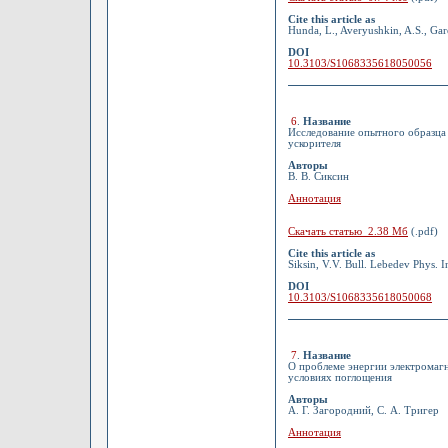
Cite this article as
Hunda, L., Averyushkin, A.S., Gare
DOI
10.3103/S1068335618050056
6
.
Название
Исследование опытного образца
ускорителя
Авторы
В. В. Сиксин
Аннотация
Скачать статью 2.38 Мб
(.pdf)
Cite this article as
Siksin, V.V. Bull. Lebedev Phys. I
DOI
10.3103/S1068335618050068
7
.
Название
О проблеме энергии электромагн
условиях поглощения
Авторы
А. Г. Загородний, С. А. Тригер
Аннотация