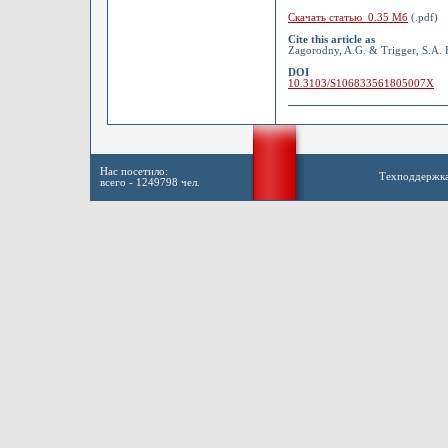
Скачать статью 0.35 Мб
(.pdf)
Cite this article as
Zagorodny, A.G. & Trigger, S.A. B
DOI
10.3103/S106833561805007X
Нас посетило:
Техподдержк
всего - 1249798 чел.