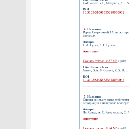
Golovanov, V.I., Martynov, A.P. &
DOI
10.3103/S1068335618050032
4
.
Название
Взрыв Сверхновой 1А типа и пр
системах
Авторы
Г. А. Гусев, З. Г. Гусева
Аннотация
Скачать статью 0.37 Мб
(.pdf)
Cite this article as
Gusev, G.A. & Guseva, Z.G. Bull.
DOI
10.3103/S1068335618050044
5
.
Название
Оценка констант скоростей тер
ассоциации в интервале темпера
Авторы
Ли Хунда, А. С. Аверюшкин, С. А
Аннотация
Скачать статью 0.74 Мб
(.pdf)