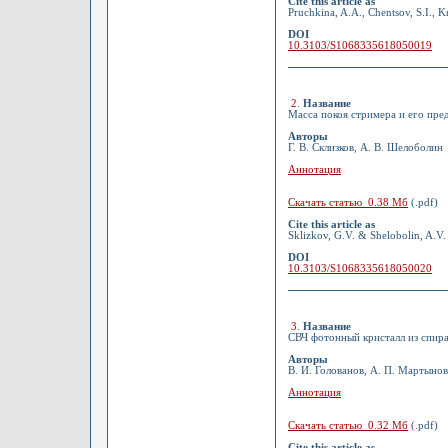
Cite this article as
Pruchkina, A.A., Chentsov, S.I., K
DOI
10.3103/S1068335618050019
2
.
Название
Масса покоя стримера и его пре
Авторы
Г. В. Склизков, А. В. Шелоболин
Аннотация
Скачать статью 0.38 Мб
(.pdf)
Cite this article as
Sklizkov, G.V. & Shelobolin, A.V.
DOI
10.3103/S1068335618050020
3
.
Название
СВЧ фотонный кристалл из спир
Авторы
В. И. Голованов, А. П. Мартыно
Аннотация
Скачать статью 0.32 Мб
(.pdf)
Cite this article as