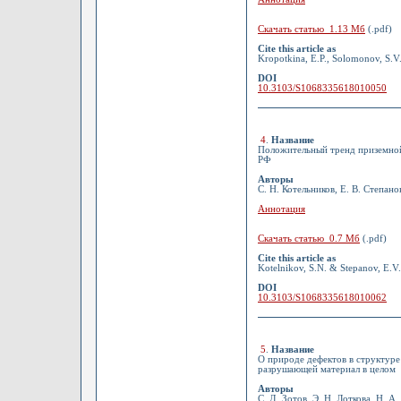
Скачать статью 1.13 Мб
(.pdf)
Cite this article as
Kropotkina, E.P., Solomonov, S.V.,
DOI
10.3103/S1068335618010050
4
.
Название
Положительный тренд приземной
РФ
Авторы
С. Н. Котельников, Е. В. Степано
Аннотация
Скачать статью 0.7 Мб
(.pdf)
Cite this article as
Kotelnikov, S.N. & Stepanov, E.V.
DOI
10.3103/S1068335618010062
5
.
Название
О природе дефектов в структуре 
разрушающей материал в целом
Авторы
С. Д. Зотов, Э. Н. Лоткова, Н. А