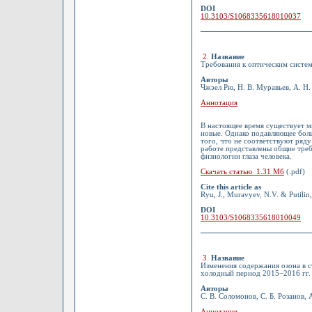
DOI
10.3103/S1068335618010037
2
.
Название
Требования к оптическим систем
Авторы
Чжэел Рю, Н. В. Муравьев, А. Н
Аннотация
В настоящее время существует м
новые. Однако подавляющее бол
того, что не соответствуют ряду
работе представлены общие треб
физиологии глаза человека.
Скачать статью 1.31 Мб
(.pdf)
Cite this article as
Ryu, J., Muravyev, N.V. & Putilin,
DOI
10.3103/S1068335618010049
3
.
Название
Изменения содержания озона в 
холодный период 2015−2016 гг.
Авторы
С. В. Соломонов, С. Б. Розанов, 
Аннотация