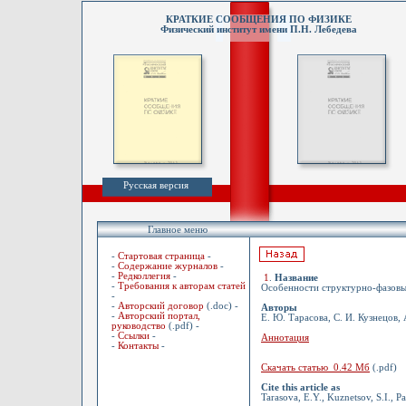
КРАТКИЕ СООБЩЕНИЯ ПО ФИЗИКЕ
Физический институт имени П.Н. Лебедева
Русская версия
Главное меню
-
Стартовая страница
-
-
Содержание журналов
-
-
Редколлегия
-
1
.
Название
-
Требования к авторам статей
Особенности структурно-фазовы
-
-
Авторский договор
(.doc) -
Авторы
-
Авторский портал,
Е. Ю. Тарасова, С. И. Кузнецов, 
руководство
(.pdf) -
-
Ссылки
-
Аннотация
-
Контакты
-
Скачать статью 0.42 Мб
(.pdf)
Cite this article as
Tarasova, E.Y., Kuznetsov, S.I., Pa