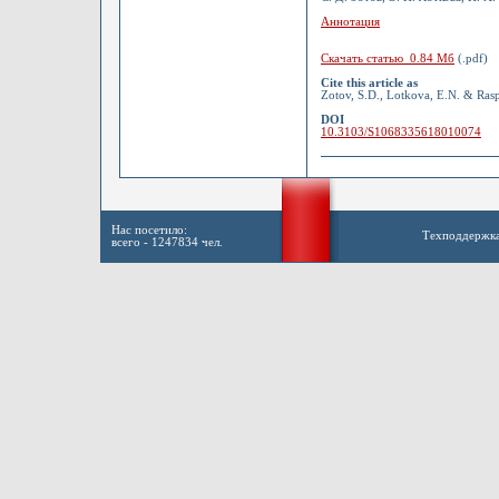
Аннотация
Скачать статью 0.84 Мб
(.pdf)
Cite this article as
Zotov, S.D., Lotkova, E.N. & Rasp
DOI
10.3103/S1068335618010074
Нас посетило:
Техподдержк
всего - 1247834 чел.