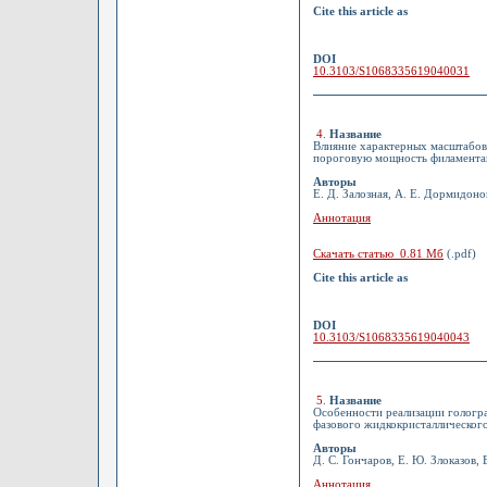
Cite this article as
DOI
10.3103/S1068335619040031
4
.
Название
Влияние характерных масштабов
пороговую мощность филамента
Авторы
Е. Д. Залозная, А. Е. Дормидоно
Аннотация
Скачать статью 0.81 Мб
(.pdf)
Cite this article as
DOI
10.3103/S1068335619040043
5
.
Название
Особенности реализации гологр
фазового жидкокристаллическог
Авторы
Д. С. Гончаров, Е. Ю. Злоказов, 
Аннотация