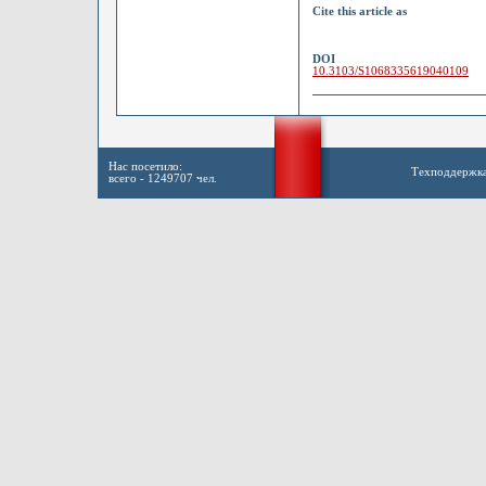
Cite this article as
DOI
10.3103/S1068335619040109
Нас посетило:
Техподдержк
всего - 1249707 чел.