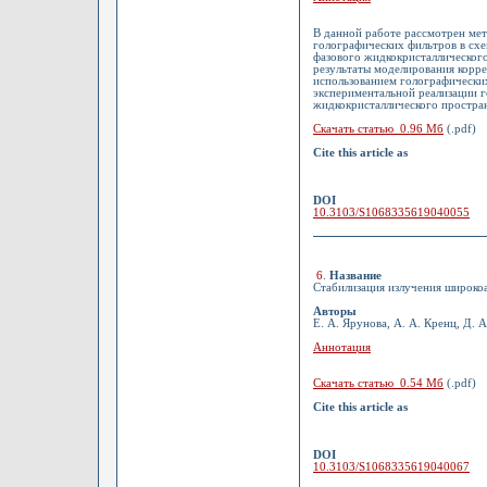
В данной работе рассмотрен ме
голографических фильтров в сх
фазового жидкокристаллическог
результаты моделирования корр
использованием голографически
экспериментальной реализации 
жидкокристаллического простра
Скачать статью 0.96 Мб
(.pdf)
Cite this article as
DOI
10.3103/S1068335619040055
6
.
Название
Стабилизация излучения широко
Авторы
Е. А. Ярунова, А. А. Кренц, Д. 
Аннотация
Скачать статью 0.54 Мб
(.pdf)
Cite this article as
DOI
10.3103/S1068335619040067