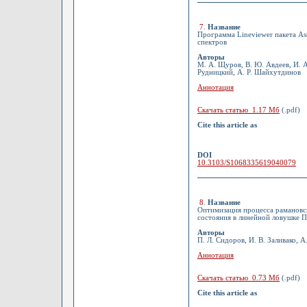
7
.
Название
Программа Lineviewer пакета As
спектров
Авторы
М. А. Щуров, В. Ю. Авдеев, И. А.
Рудницкий, А. Р. Шайхутдинов
Аннотация
Скачать статью 1.17 Мб
(.pdf)
Cite this article as
DOI
10.3103/S1068335619040079
8
.
Название
Оптимизация процесса рамановс
состояния в линейной ловушке П
Авторы
П. Л. Сидоров, И. В. Заливако, А
Аннотация
Скачать статью 0.73 Мб
(.pdf)
Cite this article as