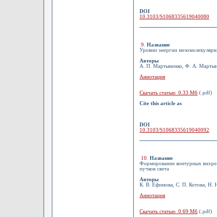
DOI
10.3103/S1068335619040080
9
.
Название
Уровни энергии мезомолекулярн
Авторы
А. П. Мартыненко, Ф. А. Мартыне
Аннотация
Скачать статью 0.33 Мб
(.pdf)
Cite this article as
DOI
10.3103/S1068335619040092
10
.
Название
Формирование контурных вихрев
пучков света
Авторы
К. В. Ефимова, С. П. Котова, Н. 
Аннотация
Скачать статью 0.69 Мб
(.pdf)