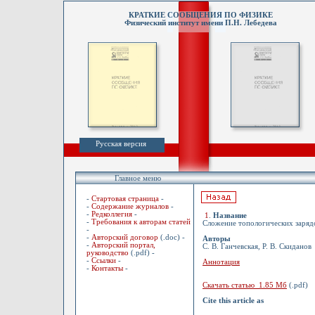
КРАТКИЕ СООБЩЕНИЯ ПО ФИЗИКЕ
Физический институт имени П.Н. Лебедева
Русская версия
Главное меню
-
Стартовая страница
-
-
Содержание журналов
-
-
Редколлегия
-
1
.
Название
-
Требования к авторам статей
Сложение топологических заряд
-
-
Авторский договор
(.doc) -
Авторы
-
Авторский портал,
С. В. Ганчевская, Р. В. Скиданов
руководство
(.pdf) -
-
Ссылки
-
Аннотация
-
Контакты
-
Скачать статью 1.85 Мб
(.pdf)
Cite this article as