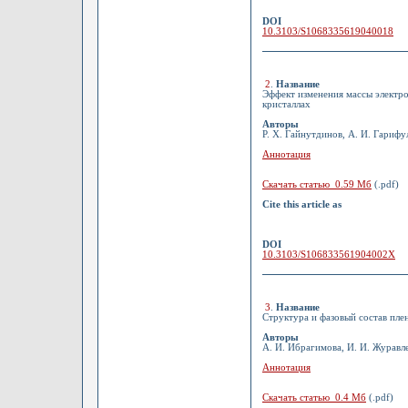
DOI
10.3103/S1068335619040018
2
.
Название
Эффект изменения массы электр
кристаллах
Авторы
Р. Х. Гайнутдинов, А. И. Гарифу
Аннотация
Скачать статью 0.59 Мб
(.pdf)
Cite this article as
DOI
10.3103/S106833561904002X
3
.
Название
Структура и фазовый состав пле
Авторы
А. И. Ибрагимова, И. И. Журавле
Аннотация
Скачать статью 0.4 Мб
(.pdf)