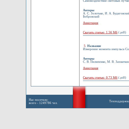
Самовоздействие световых пучк
Авторы
А. С. Золотько, И. А. Будаговски
Бобровский
Аннотация
Скачать статью 1.56 Мб
(.pdf)
5
.
Название
Измерение момента импульса Со
Авторы
С. В. Пилипенко, М. В. Захватки
Аннотация
Скачать статью 0.73 Мб
(.pdf)
Нас посетило:
Техподдержк
всего - 1249786 чел.