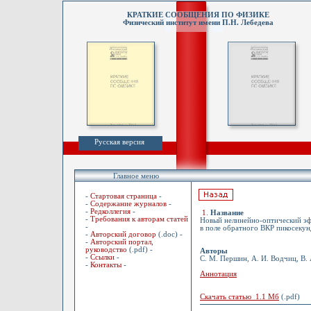
КРАТКИЕ СООБЩЕНИЯ ПО ФИЗИКЕ
Физический институт имени П.Н. Лебедева
Русская версия
Главное меню
-
Стартовая страница
-
-
Содержание журналов
-
-
Редколлегия
-
1
.
Название
-
Требования к авторам статей
Новый нелинейно-оптический эф
-
в поле обратного ВКР пикосекун
-
Авторский договор
(.doc) -
-
Авторский портал,
руководство
(.pdf) -
Авторы
-
Ссылки
-
С. М. Першин, А. И. Водчиц, В. 
-
Контакты
-
Аннотация
Скачать статью 1.1 Мб
(.pdf)