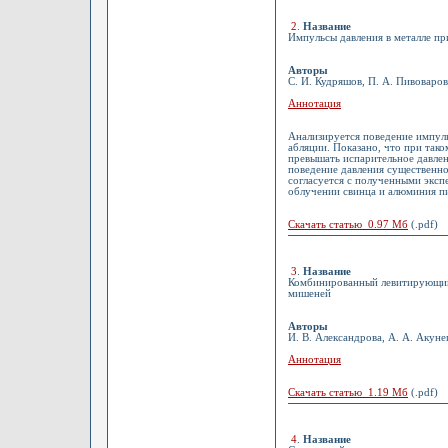
2
.
Название
Импульсы давления в металле пр
Авторы
С. И. Кудряшов, П. А. Пивоваров
Аннотация
Анализируется поведение импуль
абляции. Показано, что при так
превышать испарительное давле
поведение давления существенно
согласуется с полученными экс
облучении свинца и алюминия
Скачать статью 0.97 Мб
(.pdf)
3
.
Название
Комбинированный левитирующий 
мишеней
Авторы
И. В. Александрова, А. А. Акунец
Аннотация
Скачать статью 1.19 Мб
(.pdf)
4
.
Название