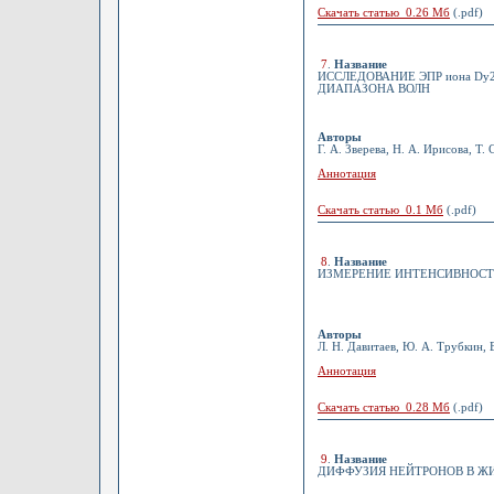
Скачать статью 0.26 Мб
(.pdf)
7
.
Название
ИССЛЕДОВАНИЕ ЭПР иона D
ДИАПАЗОНА ВОЛН
Авторы
Г. А. Зверева, Н. А. Ирисова, Т
Аннотация
Скачать статью 0.1 Мб
(.pdf)
8
.
Название
ИЗМЕРЕНИЕ ИНТЕНСИВНОСТ
Авторы
Л. Н. Давитаев, Ю. А. Трубкин,
Аннотация
Скачать статью 0.28 Мб
(.pdf)
9
.
Название
ДИФФУЗИЯ НЕЙТРОНОВ В Ж