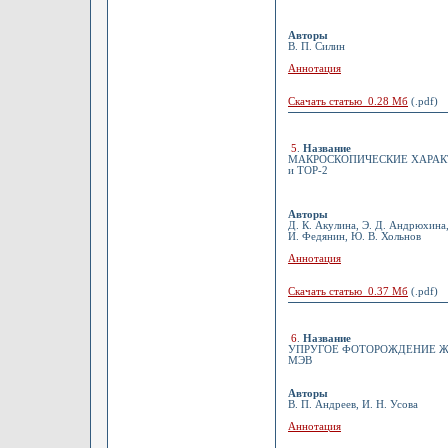
Авторы
В. П. Силин
Аннотация
Скачать статью 0.28 Мб
(.pdf)
5
.
Название
МАКРОСКОПИЧЕСКИЕ ХАРАКТ
и ТОР-2
Авторы
Д. К. Акулина, Э. Д. Андрюхина,
И. Федянин, Ю. В. Хольнов
Аннотация
Скачать статью 0.37 Мб
(.pdf)
6
.
Название
УПРУГОЕ ФОТОРОЖДЕНИЕ Ж0
МЭВ
Авторы
В. П. Андреев, И. Н. Усова
Аннотация