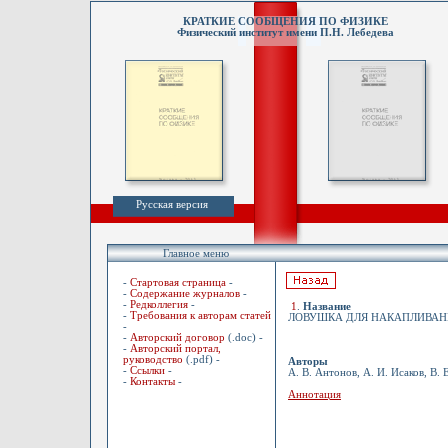
КРАТКИЕ СООБЩЕНИЯ ПО ФИЗИКЕ
Физический институт имени П.Н. Лебедева
Русская версия
Главное меню
-
Стартовая страница
-
-
Содержание журналов
-
-
Редколлегия
-
1
.
Название
-
Требования к авторам статей
ЛОВУШКА ДЛЯ НАКАПЛИВАН
-
-
Авторский договор
(.doc) -
-
Авторский портал,
руководство
(.pdf) -
Авторы
-
Ссылки
-
А. В. Антонов, А. И. Исаков, В. 
-
Контакты
-
Аннотация