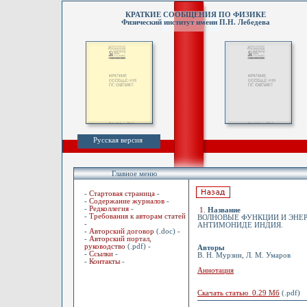
КРАТКИЕ СООБЩЕНИЯ ПО ФИЗИКЕ
Физический институт имени П.Н. Лебедева
Русская версия
Главное меню
-
Стартовая страница
-
-
Содержание журналов
-
-
Редколлегия
-
1
.
Название
-
Требования к авторам статей
ВОЛНОВЫЕ ФУНКЦИИ И ЭНЕ
-
АНТИМОНИДЕ ИНДИЯ.
-
Авторский договор
(.doc) -
-
Авторский портал,
руководство
(.pdf) -
Авторы
-
Ссылки
-
В. Н. Мурзин, Л. М. Умаров
-
Контакты
-
Аннотация
Скачать статью 0.29 Мб
(.pdf)