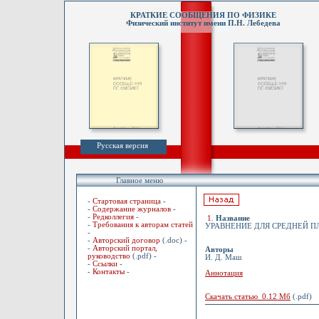
КРАТКИЕ СООБЩЕНИЯ ПО ФИЗИКЕ
Физический институт имени П.Н. Лебедева
Русская версия
Главное меню
-
Стартовая страница
-
-
Содержание журналов
-
-
Редколлегия
-
1
.
Название
-
Требования к авторам статей
УРАВНЕНИЕ ДЛЯ СРЕДНЕЙ П
-
-
Авторский договор
(.doc) -
-
Авторский портал,
Авторы
руководство
(.pdf) -
И. Д. Маш
-
Ссылки
-
-
Контакты
-
Аннотация
Скачать статью 0.12 Мб
(.pdf)