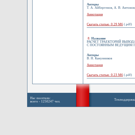
Авторы
Т. А. Айбергенов, А. В. Антонов
Аннотация
Скачать статью 0.29 Мб
(.pdf)
8
.
Название
РАСЧЕТ ТРАЕКТОРИЙ ВЫВОД
С ПОСТОЯННЫМ ВЕДУЩИМ 
Авторы
В. Н. Канунников
Аннотация
Скачать статью 0.23 Мб
(.pdf)
Нас посетило:
Техподдержк
всего - 1250247 чел.