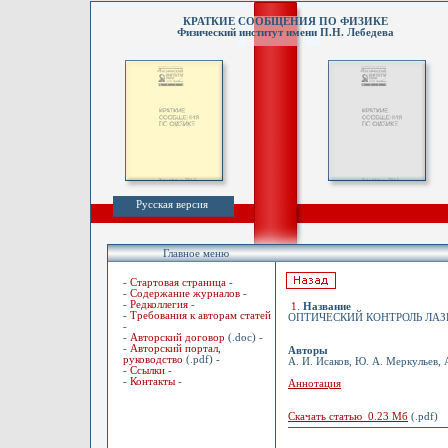
КРАТКИЕ СООБЩЕНИЯ ПО ФИЗИКЕ
Физический институт имени П.Н. Лебедева
Русская версия
Главное меню
-
Стартовая страница
-
-
Содержание журналов
-
-
Редколлегия
-
1
.
Название
-
Требования к авторам статей
ОПТИЧЕСКИЙ КОНТРОЛЬ ЛА
-
-
Авторский договор
(.doc) -
-
Авторский портал,
Авторы
руководство
(.pdf) -
А. И. Исаков, Ю. А. Меркульев, 
-
Ссылки
-
-
Контакты
-
Аннотация
Скачать статью 0.23 Мб
(.pdf)