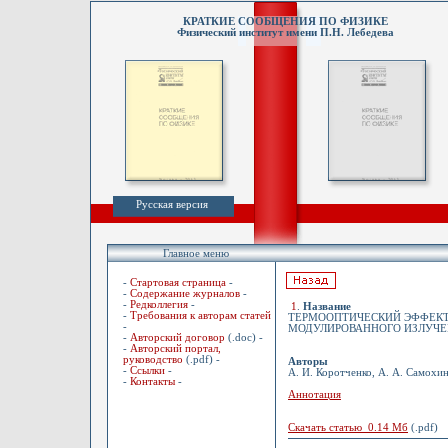
КРАТКИЕ СООБЩЕНИЯ ПО ФИЗИКЕ
Физический институт имени П.Н. Лебедева
Русская версия
Главное меню
-
Стартовая страница
-
-
Содержание журналов
-
-
Редколлегия
-
1
.
Название
-
Требования к авторам статей
ТЕРМООПТИЧЕСКИЙ ЭФФЕКТ
-
МОДУЛИРОВАННОГО ИЗЛУЧЕ
-
Авторский договор
(.doc) -
-
Авторский портал,
руководство
(.pdf) -
Авторы
-
Ссылки
-
А. И. Коротченко, А. А. Самохи
-
Контакты
-
Аннотация
Скачать статью 0.14 Мб
(.pdf)